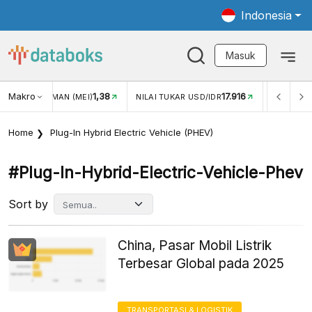
Indonesia
Masuk
Makro
17.916
2,88%
-
KAR USD/IDR
INFLASI YOY (JUL)
INFLASI MOM (JUL)
Home
Plug-In Hybrid Electric Vehicle (PHEV)
#plug-In-Hybrid-Electric-Vehicle-Phev
Sort by
China, Pasar Mobil Listrik
Terbesar Global pada 2025
TRANSPORTASI & LOGISTIK