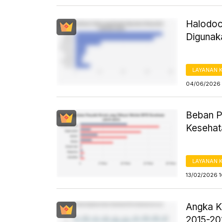
Halodoc
Digunak
LAYANAN 
04/06/2026 
Beban P
Keseha
LAYANAN 
13/02/2026 1
Angka K
2015-2