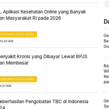
, Aplikasi Kesehatan Online yang Banyak
an Masyarakat RI pada 2026
D
KONSUMEN & KESEHATAN
Ge
Be
13:40 WIB
Gu
enyakit Kronis yang Dibayar Lewat BPJS
tan Membesar
Ba
Wi
Ke
KONSUMEN & KESEHATAN
pa
6:57 WIB
Ge
eberhasilan Pengobatan TBC di Indonesia
Se
024