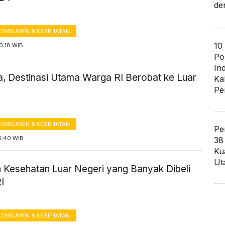
de
KONSUMEN & KESEHATAN
10
0:18 WIB
Po
In
a, Destinasi Utama Warga RI Berobat ke Luar
Ka
Pe
KONSUMEN & KESEHATAN
Pe
5:40 WIB
38
Ku
Ut
 Kesehatan Luar Negeri yang Banyak Dibeli
I
KONSUMEN & KESEHATAN