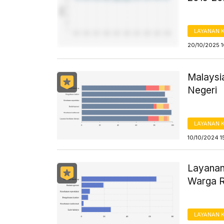
LAYANAN 
20/10/2025 1
Malaysi
Negeri
LAYANAN 
10/10/2024 1
Layanan
Warga R
LAYANAN 