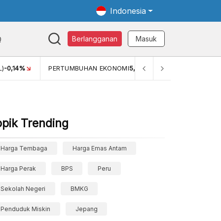
Indonesia
Q
Berlangganan
Masuk
MI
5,11%
PERTUMBUHAN EKONOMI (YOY) (Q1)
5,61%
PDB 
opik Trending
Harga Tembaga
Harga Emas Antam
Harga Perak
BPS
Peru
Sekolah Negeri
BMKG
Penduduk Miskin
Jepang