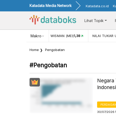
Katadata Media Network
Katadata.co.id
K
Lihat Topik
(MEI)
1,38
NILAI TUKAR USD/IDR
Makro
17.911
INFLASI YOY (JUL)
Home
Pengobatan
#pengobatan
Negara 
Indones
PERDAGA
30/07/2026 