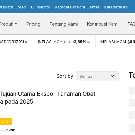
atadata Green
D-Insights
Katadata Insight Center
KatadataOto
Produk
Pricing
Tentang Kami
Kontribusi Kami
FA
2,88%
INFLASI MOM (JUL)
-0,14%
PERTUMBUHAN EKONO
T
Sort by
Tujuan Utama Ekspor Tanaman Obat
ia pada 2025
NGAN
16:52 WIB