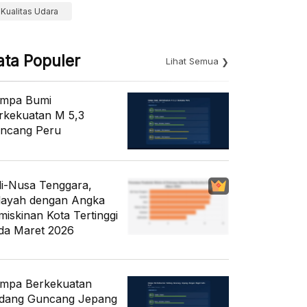
Kualitas Udara
ata Populer
Lihat Semua
mpa Bumi
rkekuatan M 5,3
ncang Peru
li-Nusa Tenggara,
layah dengan Angka
miskinan Kota Tertinggi
da Maret 2026
mpa Berkekuatan
dang Guncang Jepang