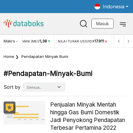
Indonesia
Masuk
Makro
1,38
17.911
JUNGAN WISMAN (MEI)
NILAI TUKAR USD/IDR
INFLASI Y
Home
Pendapatan Minyak Bumi
#pendapatan-Minyak-Bumi
Sort by
Penjualan Minyak Mentah
hingga Gas Bumi Domestik
Jadi Penyokong Pendapatan
Terbesar Pertamina 2022