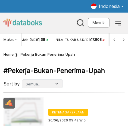
Indonesia
Masuk
Makro
1,38
17.908
JUNGAN WISMAN (MEI)
NILAI TUKAR USD/IDR
INFLASI 
Home
Pekerja Bukan Penerima Upah
#pekerja-Bukan-Penerima-Upah
Sort by
KETENAGAKERJAAN
20/06/2026 09:42 WIB