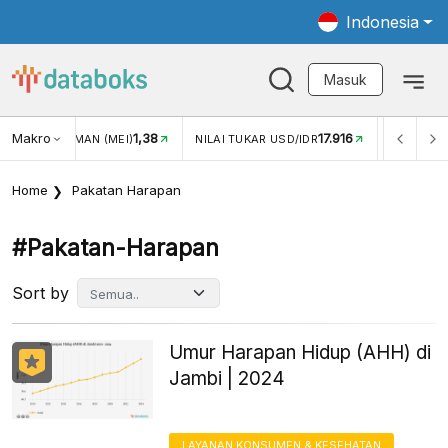
Indonesia
Masuk
Makro
1,38
17.916
JUNGAN WISMAN (MEI)
NILAI TUKAR USD/IDR
INFLASI Y
Home
Pakatan Harapan
#pakatan-Harapan
Sort by
Umur Harapan Hidup (AHH) di
Jambi | 2024
LAYANAN KONSUMEN & KESEHATAN