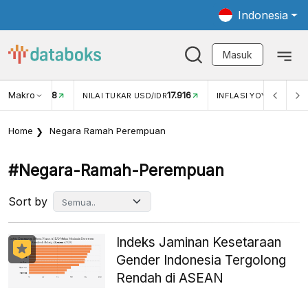
Indonesia
Masuk
Makro
17.916
2,88%
-
KAR USD/IDR
INFLASI YOY (JUL)
INFLASI MOM (JUL)
Home
Negara Ramah Perempuan
#negara-Ramah-Perempuan
Sort by
Indeks Jaminan Kesetaraan
Gender Indonesia Tergolong
Rendah di ASEAN