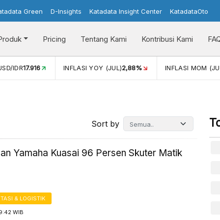
atadata Green
D-Insights
Katadata Insight Center
KatadataOto
Produk
Pricing
Tentang Kami
Kontribusi Kami
FA
DR
17.916
INFLASI YOY (JUL)
2,88%
INFLASI MOM (JUL)
-0,
T
Sort by
an Yamaha Kuasai 96 Persen Skuter Matik
ASI & LOGISTIK
9:42 WIB