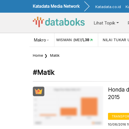
Katadata Media Network
Katadata.co.id
K
Lihat Topik
116,16
KUNJUNGAN WISMAN (MEI)
Makro
1,38
NILAI TUKAR USD/I
Home
Matik
#matik
Honda d
2015
TRANSPORT
10/08/2016 1