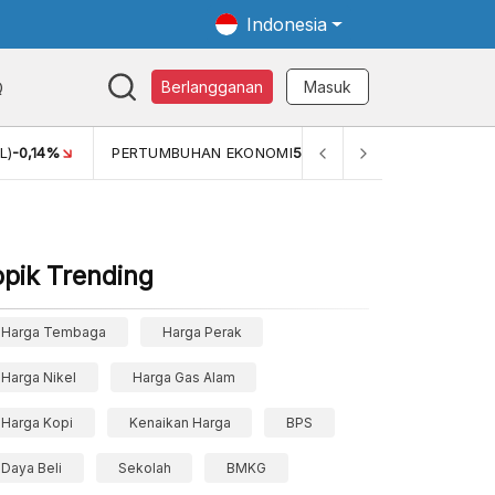
Indonesia
Q
Berlangganan
Masuk
14%
PERTUMBUHAN EKONOMI
5,11%
PERTUMBUHAN EKONO
opik Trending
Harga Tembaga
Harga Perak
Harga Nikel
Harga Gas Alam
Harga Kopi
Kenaikan Harga
BPS
Daya Beli
Sekolah
BMKG