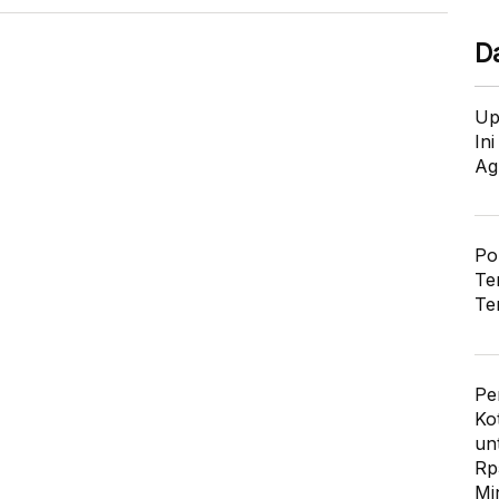
D
Up
In
Ag
Po
Te
Te
Pe
Ko
un
Rp
Mi