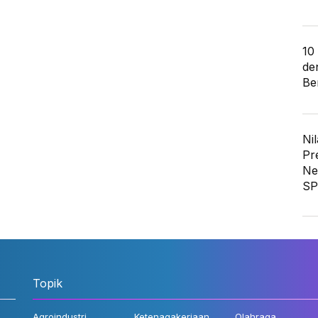
10
de
Ber
Nil
Pr
Ne
SP
Topik
Agroindustri
Ketenagakerjaan
Olahraga