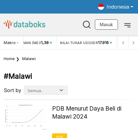
Indonesia
Masuk
Makro
1,38
17.916
2,88%
(MEI)
NILAI TUKAR USD/IDR
INFLASI YOY (JUL)
Home
Malawi
#malawi
Sort by
PDB Menurut Daya Beli di
Malawi 2024
PDB