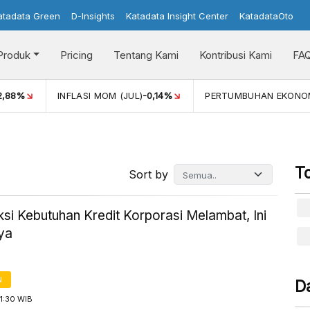
atadata Green
D-Insights
Katadata Insight Center
KatadataOto
Produk
Pricing
Tentang Kami
Kontribusi Kami
FA
2,88%
INFLASI MOM (JUL)
-0,14%
PERTUMBUHAN EKONO
T
Sort by
ksi Kebutuhan Kredit Korporasi Melambat, Ini
ya
N
D
1:30 WIB