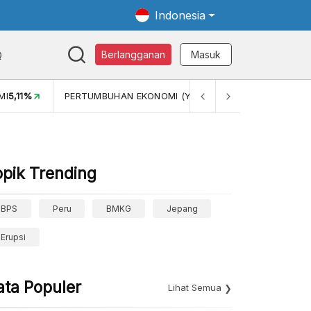
Indonesia
Q
Berlangganan
Masuk
MI
5,11%
PERTUMBUHAN EKONOMI (YOY) (Q1)
5,61%
PDB 
opik Trending
BPS
Peru
BMKG
Jepang
Erupsi
ata Populer
Lihat Semua