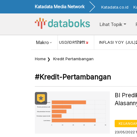
Katadata Media Network
Katadata.co.id
K
Lihat Topik
(MEI)
1,38
NILAI TUKAR USD/IDR
Makro
17.911
INFLASI YOY (JUL)
Home
Kredit Pertambangan
#kredit-Pertambangan
BI Predi
Alasann
KEUANGA
23/05/2022 1