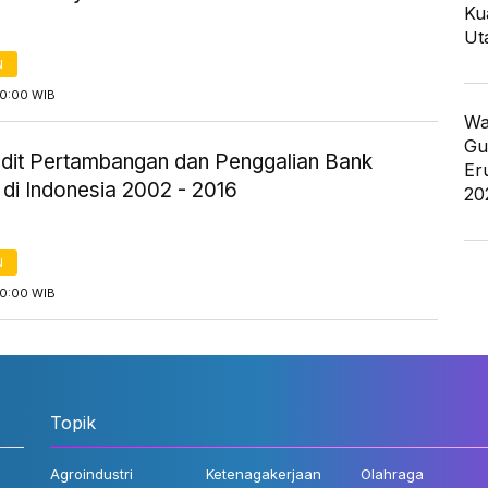
Ku
Ut
N
00:00 WIB
Wa
Gu
redit Pertambangan dan Penggalian Bank
Er
 di Indonesia 2002 - 2016
20
N
00:00 WIB
Topik
Agroindustri
Ketenagakerjaan
Olahraga