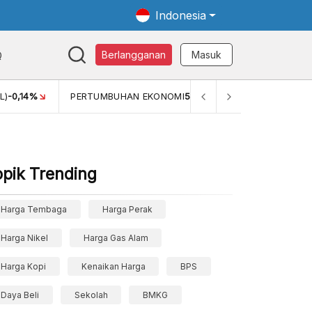
Indonesia
Q
Berlangganan
Masuk
L)
-0,14%
PERTUMBUHAN EKONOMI
5,11%
PERTUMBUHAN 
opik Trending
Harga Tembaga
Harga Perak
Harga Nikel
Harga Gas Alam
Harga Kopi
Kenaikan Harga
BPS
Daya Beli
Sekolah
BMKG