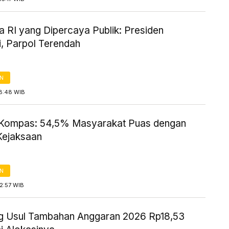
 RI yang Dipercaya Publik: Presiden
i, Parpol Terendah
AN
18:48 WIB
 Kompas: 54,5% Masyarakat Puas dengan
 Kejaksaan
AN
2:57 WIB
g Usul Tambahan Anggaran 2026 Rp18,53