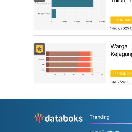
Triliun, 
EKONOMI 
14/07/2025 1
Warga L
Kejagun
PENDIDIK
10/02/2025 
Trending
Harga Tembaga