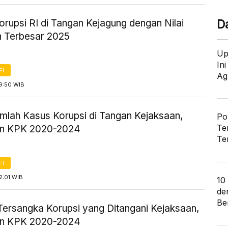
rupsi RI di Tangan Kejagung dengan Nilai
D
n Terbesar 2025
Up
In
FI
Ag
9:50 WIB
mlah Kasus Korupsi di Tangan Kejaksaan,
Po
Te
dan KPK 2020-2024
Te
FI
2:01 WIB
10
de
Ber
Tersangka Korupsi yang Ditangani Kejaksaan,
dan KPK 2020-2024