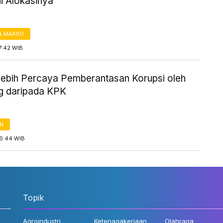
Ini Alokasinya
& MAKRO
7:42 WIB
ebih Percaya Pemberantasan Korupsi oleh
g daripada KPK
AN
16:44 WIB
Topik
Agroindustri
Ketenagakerjaan
Olahraga