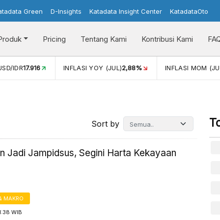
atadata Green
D-Insights
Katadata Insight Center
KatadataOto
Produk
Pricing
Tentang Kami
Kontribusi Kami
FA
USD/IDR
17.916
INFLASI YOY (JUL)
2,88%
INFLASI MOM (JU
T
Sort by
an Jadi Jampidsus, Segini Harta Kekayaan
& MAKRO
1:38 WIB