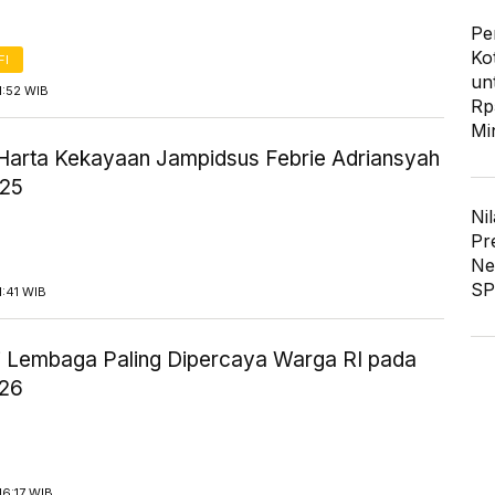
Pe
Ko
FI
un
1:52 WIB
Rp
Mi
 Harta Kekayaan Jampidsus Febrie Adriansyah
025
Nil
Pr
Ne
SP
1:41 WIB
i Lembaga Paling Dipercaya Warga RI pada
026
6:17 WIB