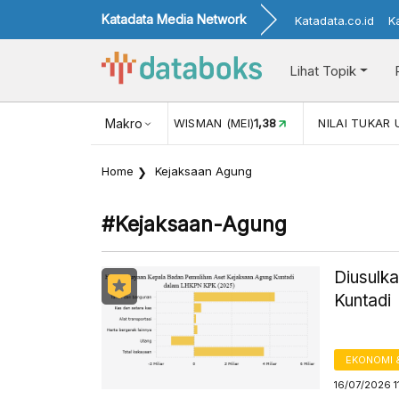
Katadata Media Network
Katadata.co.id
K
Lihat Topik
JUL)
116,16
KUNJUNGAN WISMAN (MEI)
Makro
1,38
NILAI TUKAR 
Home
Kejaksaan Agung
#kejaksaan-Agung
Diusulk
Kuntadi
EKONOMI 
16/07/2026 1