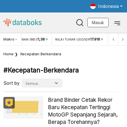
Indonesia
Masuk
Makro
1,38
17.916
JUNGAN WISMAN (MEI)
NILAI TUKAR USD/IDR
INFLASI Y
Home
Kecepatan Berkendara
#kecepatan-Berkendara
Sort by
Brand Binder Cetak Rekor
Baru Kecepatan Tertinggi
MotoGP Sepanjang Sejarah,
Berapa Torehannya?