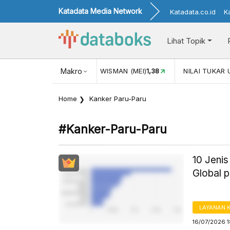
Katadata Media Network
Katadata.co.id
K
Lihat Topik
JUL)
116,16
KUNJUNGAN WISMAN (MEI)
Makro
1,38
NILAI TUKAR 
Home
Kanker Paru-Paru
#kanker-Paru-Paru
10 Jeni
Global 
LAYANAN 
16/07/2026 1