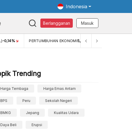
Indonesia
Q
Berlangganan
Masuk
L)
-0,14%
PERTUMBUHAN EKONOMI
5,11%
PERTUMBUHAN E
opik Trending
Harga Tembaga
Harga Emas Antam
BPS
Peru
Sekolah Negeri
BMKG
Jepang
Kualitas Udara
Daya Beli
Erupsi