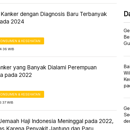
D
s Kanker dengan Diagnosis Baru Terbanyak
pada 2024
Ge
Be
KONSUMEN & KESEHATAN
Gu
14:36 WIB
Ba
anker yang Banyak Dialami Perempuan
Wi
ia pada 2022
Ke
pa
KONSUMEN & KESEHATAN
6:37 WIB
Ge
Se
Jemaah Haji Indonesia Meninggal pada 2022,
de
as Karena Penyakit Jantung dan Paru