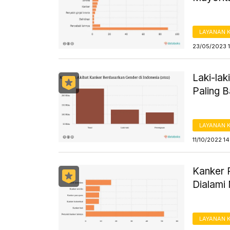
LAYANAN 
23/05/2023 
Laki-la
Paling B
LAYANAN 
11/10/2022 1
Kanker 
Dialami
LAYANAN 