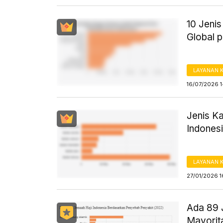
10 Jeni
Global 
LAYANAN 
16/07/2026 
Jenis K
Indones
LAYANAN 
27/01/2026 1
Ada 89 
Mayorit