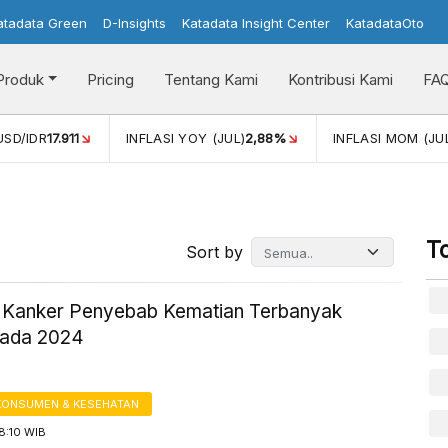
atadata Green
D-Insights
Katadata Insight Center
KatadataOto
Produk
Pricing
Tentang Kami
Kontribusi Kami
FA
USD/IDR
17.911
INFLASI YOY (JUL)
2,88%
INFLASI MOM (JU
T
Sort by
s Kanker Penyebab Kematian Terbanyak
pada 2024
KONSUMEN & KESEHATAN
8:10 WIB