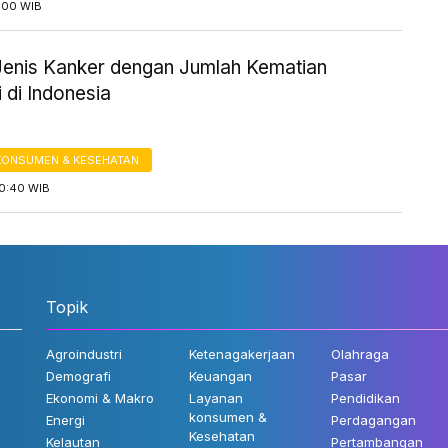
2:00 WIB
5 Jenis Kanker dengan Jumlah Kematian
i di Indonesia
KONSUMEN & KESEHATAN
10:40 WIB
Topik
Agroindustri
Ketenagakerjaan
Olahraga
Demografi
Keuangan
Pasar
Ekonomi & Makro
Layanan
Pendidikan
konsumen &
Energi
Perdagangan
Kesehatan
Kelautan
Pertambangan