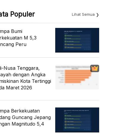
ata Populer
Lihat Semua
mpa Bumi
rkekuatan M 5,3
ncang Peru
li-Nusa Tenggara,
layah dengan Angka
miskinan Kota Tertinggi
da Maret 2026
mpa Berkekuatan
dang Guncang Jepang
ngan Magnitudo 5,4