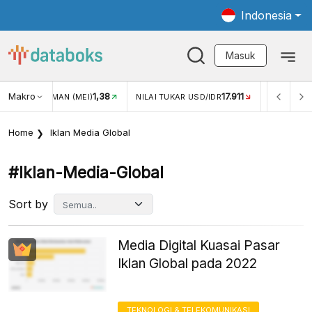
Indonesia
Masuk
Makro
1,38
17.911
GAN WISMAN (MEI)
NILAI TUKAR USD/IDR
INFLASI YOY 
Home
Iklan Media Global
#iklan-Media-Global
Sort by
Media Digital Kuasai Pasar
Iklan Global pada 2022
TEKNOLOGI & TELEKOMUNIKASI