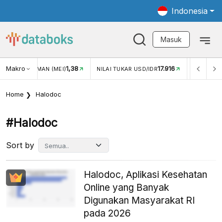
Indonesia
Masuk
Makro
1,38
17.916
JUNGAN WISMAN (MEI)
NILAI TUKAR USD/IDR
INFLASI Y
Home
Halodoc
#halodoc
Sort by
Halodoc, Aplikasi Kesehatan
Online yang Banyak
Digunakan Masyarakat RI
pada 2026