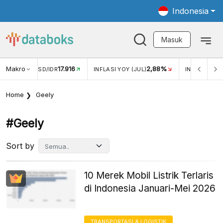
Indonesia
Masuk
Makro
17.916
2,88%
-
KAR USD/IDR
INFLASI YOY (JUL)
INFLASI MOM (JUL)
Home
Geely
#geely
Sort by
10 Merek Mobil Listrik Terlaris
di Indonesia Januari-Mei 2026
TRANSPORTASI & LOGISTIK