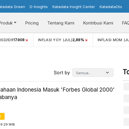
atadata Green
D-Insights
Katadata Insight Center
KatadataOto
Produk
Pricing
Tentang Kami
Kontribusi Kami
FA
USD/IDR
17.908
INFLASI YOY (JUL)
2,88%
INFLASI MOM (JU
T
Sort by
sahaan Indonesia Masuk 'Forbes Global 2000'
Labanya
N
09:29 WIB