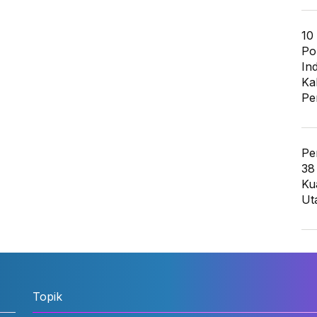
10
Po
In
Ka
Pe
Pe
38
Ku
Ut
Topik