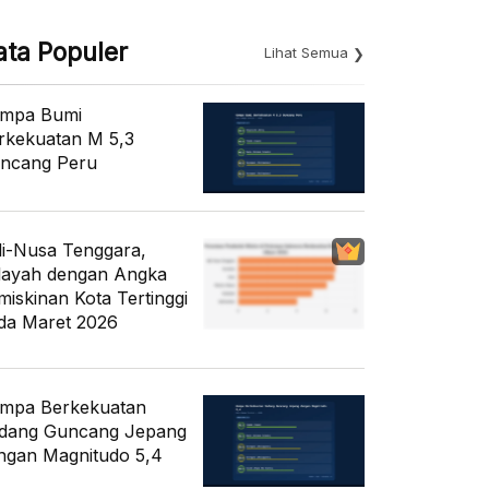
ata Populer
Lihat Semua
mpa Bumi
rkekuatan M 5,3
ncang Peru
li-Nusa Tenggara,
layah dengan Angka
miskinan Kota Tertinggi
da Maret 2026
mpa Berkekuatan
dang Guncang Jepang
ngan Magnitudo 5,4