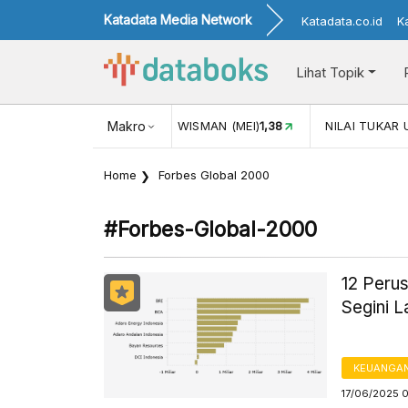
Katadata Media Network
Katadata.co.id
K
Lihat Topik
JUL)
116,16
KUNJUNGAN WISMAN (MEI)
Makro
1,38
NILAI TUKAR 
Home
Forbes Global 2000
#forbes-Global-2000
12 Peru
Segini 
KEUANGA
17/06/2025 