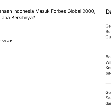
ahaan Indonesia Masuk Forbes Global 2000,
D
Laba Bersihnya?
Ge
Be
Gu
16:59 WIB
Ba
Wi
Ke
pa
Ge
Se
de