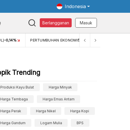
Indonesia
Q
Berlangganan
Masuk
L)
-0,14%
PERTUMBUHAN EKONOMI
5,11%
PERTUMBUHAN 
opik Trending
Produksi Kayu Bulat
Harga Minyak
Harga Tembaga
Harga Emas Antam
Harga Perak
Harga Nikel
Harga Kopi
Harga Gandum
Logam Mulia
BPS