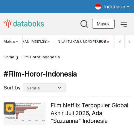
Indonesia
Masuk
Makro
17.908
2,88%
-
KAR USD/IDR
INFLASI YOY (JUL)
INFLASI MOM (JUL)
Home
Film Horor Indonesia
#film-Horor-Indonesia
Sort by
Film Netflix Terpopuler Global
Akhir Juli 2026, Ada
"Suzzanna" Indonesia