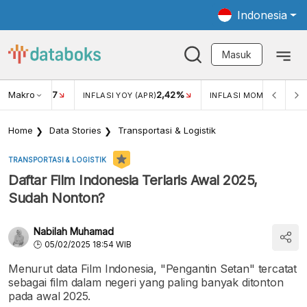
Indonesia
Masuk
Makro
17
2,42%
0,4
KAR USD/IDR
INFLASI YOY (APR)
INFLASI MOM (MAR)
Home
Data Stories
Transportasi & Logistik
TRANSPORTASI & LOGISTIK
Daftar Film Indonesia Terlaris Awal 2025,
Sudah Nonton?
Nabilah Muhamad
05/02/2025 18:54 WIB
Menurut data Film Indonesia, "Pengantin Setan" tercatat
sebagai film dalam negeri yang paling banyak ditonton
pada awal 2025.