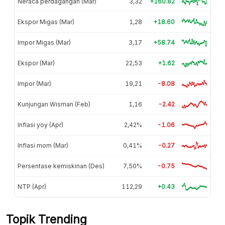
Neraca perdagangan (Mar)
3,32
+160.82
Ekspor Migas (Mar)
1,28
+18.60
Impor Migas (Mar)
3,17
+58.74
Ekspor (Mar)
22,53
+1.62
Impor (Mar)
19,21
-8.08
Kunjungan Wisman (Feb)
1,16
-2.42
Inflasi yoy (Apr)
2,42%
-1.06
Inflasi mom (Mar)
0,41%
-0.27
Persentase kemiskinan (Des)
7,50%
-0.75
NTP (Apr)
112,29
+0.43
Topik Trending