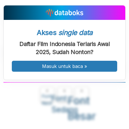
Akses
single data
Daftar Film Indonesia Terlaris Awal
2025, Sudah Nonton?
Masuk untuk baca
»
A
A
A
Font
Font
Font
Kecil
Sedang
Besar