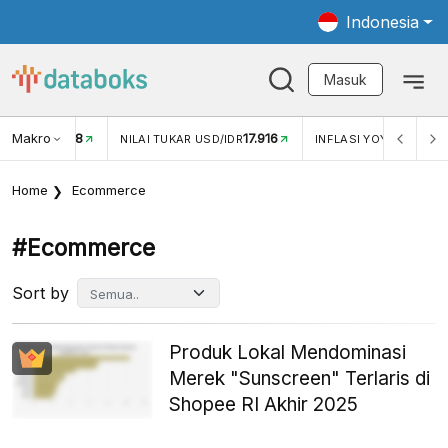
Indonesia
Masuk
Makro
17.916
2,88%
-
KAR USD/IDR
INFLASI YOY (JUL)
INFLASI MOM (JUL)
Home
Ecommerce
#ecommerce
Sort by
Produk Lokal Mendominasi
Merek "Sunscreen" Terlaris di
Shopee RI Akhir 2025