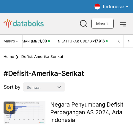
Indonesia
Masuk
1,38
Makro
17.916
2,88%
)
NILAI TUKAR USD/IDR
INFLASI YOY (JUL)
Home
Defisit Amerika Serikat
#defisit-Amerika-Serikat
Sort by
Negara Penyumbang Defisit
Perdagangan AS 2024, Ada
Indonesia