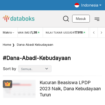
Indonesia
Masuk
Makro
1,38
17.916
JUNGAN WISMAN (MEI)
NILAI TUKAR USD/IDR
INFLASI Y
Home
Dana Abadi Kebudayaan
#dana-Abadi-Kebudayaan
Sort by
Kucuran Beasiswa LPDP
2023 Naik, Dana Kebudayaan
Turun