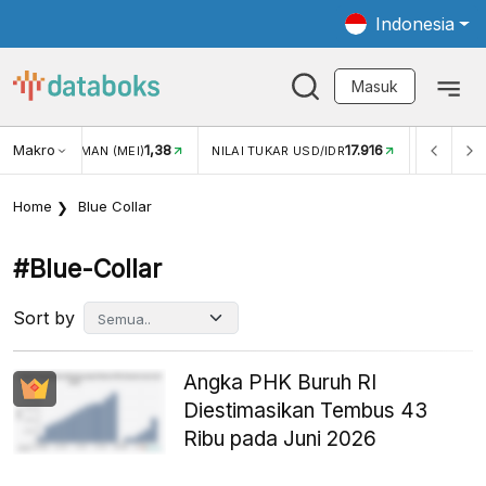
Indonesia
Masuk
Makro
1,38
17.916
JUNGAN WISMAN (MEI)
NILAI TUKAR USD/IDR
INFLASI Y
Home
Blue Collar
#blue-Collar
Sort by
Angka PHK Buruh RI
Diestimasikan Tembus 43
Ribu pada Juni 2026