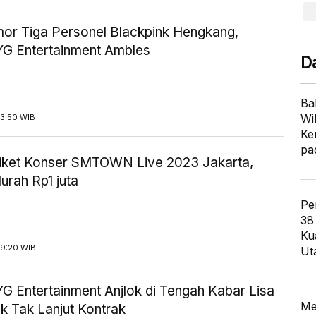
or Tiga Personel Blackpink Hengkang,
G Entertainment Ambles
D
Ba
Wi
13:50 WIB
Ke
pa
iket Konser SMTOWN Live 2023 Jakarta,
urah Rp1 juta
Pe
38
Ku
19:20 WIB
Ut
G Entertainment Anjlok di Tengah Kabar Lisa
Me
k Tak Lanjut Kontrak