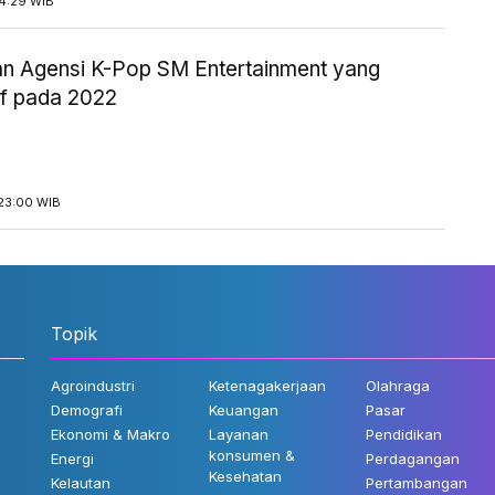
14:29 WIB
uan Agensi K-Pop SM Entertainment yang
if pada 2022
23:00 WIB
Topik
Agroindustri
Ketenagakerjaan
Olahraga
Demografi
Keuangan
Pasar
Ekonomi & Makro
Layanan
Pendidikan
konsumen &
Energi
Perdagangan
Kesehatan
Kelautan
Pertambangan