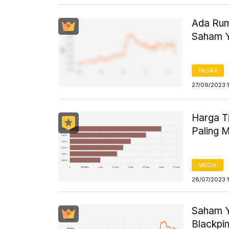
Ada Rum
Saham Y
PASAR
27/09/2023 
Harga T
Paling M
MEDIA
28/07/2023 
Saham Y
Blackpin