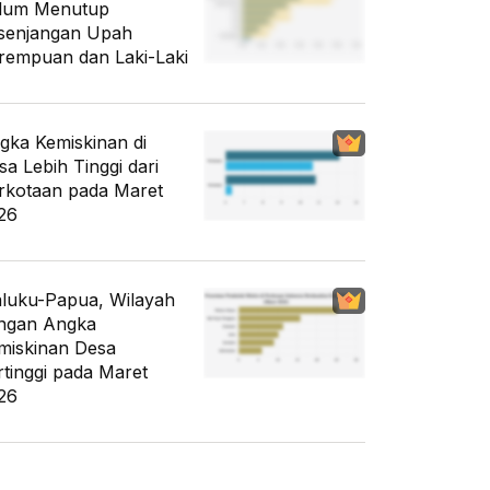
lum Menutup
senjangan Upah
rempuan dan Laki-Laki
gka Kemiskinan di
sa Lebih Tinggi dari
rkotaan pada Maret
26
luku-Papua, Wilayah
ngan Angka
miskinan Desa
rtinggi pada Maret
26