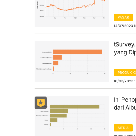
PASAR
14/07/2023 1
tSurvey
yang Di
PRODUK 
10/03/2023 
Ini Pen
dari Alb
MEDIA