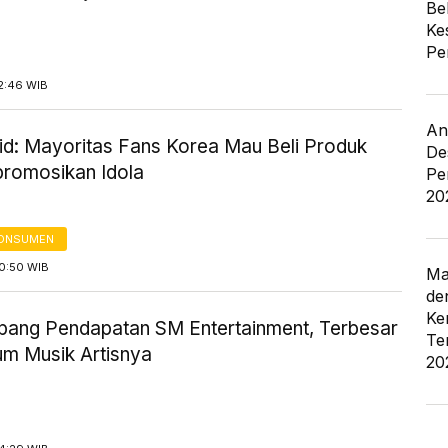
Be
Ke
Pe
2:46 WIB
An
.id: Mayoritas Fans Korea Mau Beli Produk
De
promosikan Idola
Pe
20
KONSUMEN
10:50 WIB
Ma
de
Ke
opang Pendapatan SM Entertainment, Terbesar
Te
um Musik Artisnya
20