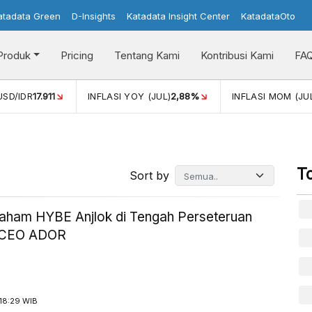
atadata Green
D-Insights
Katadata Insight Center
KatadataOto
Produk
Pricing
Tentang Kami
Kontribusi Kami
FA
2,88%
INFLASI MOM (JUL)
-0,14%
PERTUMBUHAN EKONO
T
Sort by
aham HYBE Anjlok di Tengah Perseteruan
 CEO ADOR
18:29 WIB