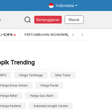
Indonesia
Q
Berlangganan
Masuk
MI
5,11%
PERTUMBUHAN EKONOMI (YOY) (Q1)
5,61%
PDB 
opik Trending
BPS
Harga Tembaga
Nilai Tukar
Harga Emas Antam
Harga Perak
Harga Nikel
Harga Gas Alam
Harga Kedelai
Katadata Insight Center