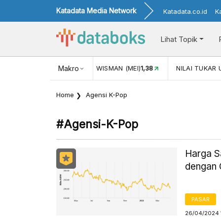
Katadata Media Network
Katadata.co.id
K
Lihat Topik
(MEI)
1,38
NILAI TUKAR USD/IDR
Makro
17.911
INFLASI YOY (JUL)
Home
Agensi K-Pop
#agensi-K-Pop
Harga S
dengan
PASAR
26/04/2024 