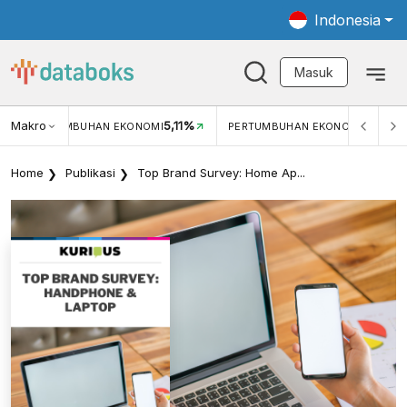
Indonesia
Masuk
Makro
5,11%
PERTUMBUHAN EKONOMI
PERTUMBUHAN EKONOMI (YOY) (Q1)
Home
Publikasi
Top Brand Survey: Home Ap...