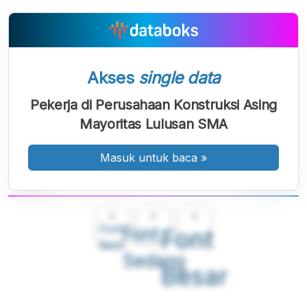
Akses
single data
Pekerja di Perusahaan Konstruksi Asing
Mayoritas Lulusan SMA
Masuk untuk baca
»
A
A
A
Font
Font
Font
Kecil
Sedang
Besar