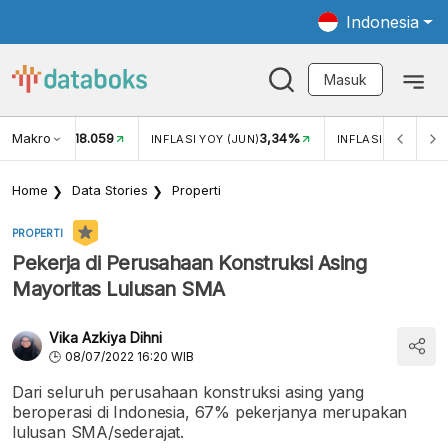
Indonesia
Masuk
Makro
18.059
3,34%
UKAR USD/IDR
INFLASI YOY (JUN)
INFLASI MOM (JUN
Home
Data Stories
Properti
PROPERTI
Pekerja di Perusahaan Konstruksi Asing
Mayoritas Lulusan SMA
Vika Azkiya Dihni
08/07/2022 16:20 WIB
Dari seluruh perusahaan konstruksi asing yang
beroperasi di Indonesia, 67% pekerjanya merupakan
lulusan SMA/sederajat.