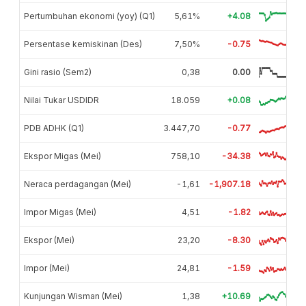
Pertumbuhan ekonomi (yoy) (Q1)
5,61%
+4.08
Persentase kemiskinan (Des)
7,50%
-0.75
Gini rasio (Sem2)
0,38
0.00
Nilai Tukar USDIDR
18.059
+0.08
PDB ADHK (Q1)
3.447,70
-0.77
Ekspor Migas (Mei)
758,10
-34.38
Neraca perdagangan (Mei)
-1,61
-1,907.18
Impor Migas (Mei)
4,51
-1.82
Ekspor (Mei)
23,20
-8.30
Impor (Mei)
24,81
-1.59
Kunjungan Wisman (Mei)
1,38
+10.69