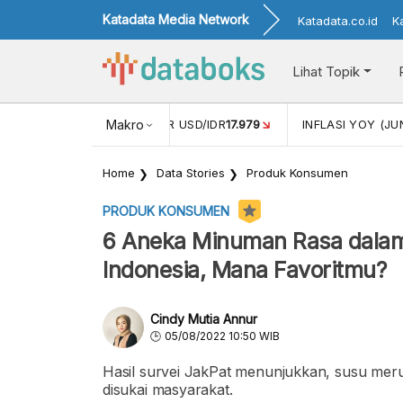
Katadata Media Network
Katadata.co.id
K
Lihat Topik
 (APR)
1,25
NILAI TUKAR USD/IDR
Makro
17.979
INFLASI YOY (JU
Home
Data Stories
Produk Konsumen
PRODUK KONSUMEN
6 Aneka Minuman Rasa dalam
Indonesia, Mana Favoritmu?
Cindy Mutia Annur
05/08/2022 10:50 WIB
Hasil survei JakPat menunjukkan, susu mer
disukai masyarakat.