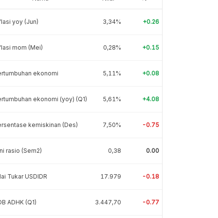
flasi yoy (Jun)
3,34%
+0.26
flasi mom (Mei)
0,28%
+0.15
ertumbuhan ekonomi
5,11%
+0.08
rtumbuhan ekonomi (yoy) (Q1)
5,61%
+4.08
rsentase kemiskinan (Des)
7,50%
-0.75
ni rasio (Sem2)
0,38
0.00
lai Tukar USDIDR
17.979
-0.18
DB ADHK (Q1)
3.447,70
-0.77