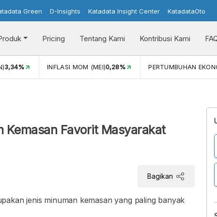
atadata Green
D-Insights
Katadata Insight Center
KatadataOto
Produk
Pricing
Tentang Kami
Kontribusi Kami
FA
N)
3,34%
INFLASI MOM (MEI)
0,28%
PERTUMBUHAN EKON
 Kemasan Favorit Masyarakat
Bagikan
upakan jenis minuman kemasan yang paling banyak