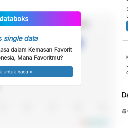
s
single data
asa dalam Kemasan Favorit
nesia, Mana Favoritmu?
k untuk baca
»
D