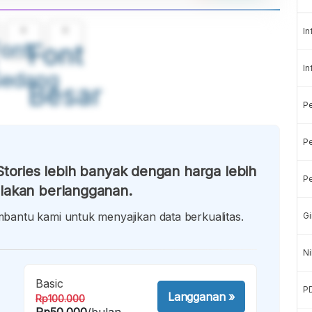
A
A
In
ont
Font
In
Sedang
Besar
P
Pe
tories lebih banyak dengan harga lebih
Pe
lakan berlangganan.
antu kami untuk menyajikan data berkualitas.
Gi
Ni
Basic
P
Langganan
»
Rp100.000
Rp50.000
/bulan