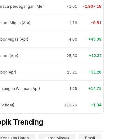
eraca perdagangan (Mei)
-1,61
-1,907.18
spor Migas (Apr)
1,16
-9.81
por Migas (Apr)
4,60
+45.09
spor (Apr)
25,30
+12.32
por (Apr)
25,21
+31.28
njungan Wisman (Apr)
1,25
+14.75
TP (Mei)
113,79
+1.34
opik Trending
Kenaikan Harga
Harga Minyak
Brasil