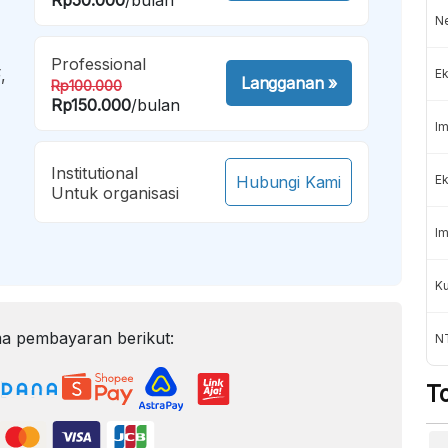
N
Professional
,
Ek
Langganan
»
Rp100.000
Rp150.000
/bulan
Im
Institutional
Hubungi Kami
Ek
Untuk organisasi
Im
Ku
a pembayaran berikut:
N
T