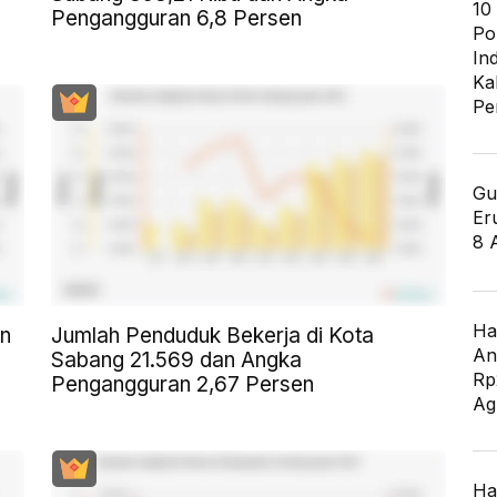
10
Pengangguran 6,8 Persen
Po
In
Ka
Pe
Gu
Er
8 
Ha
en
Jumlah Penduduk Bekerja di Kota
An
Sabang 21.569 dan Angka
Rp
Pengangguran 2,67 Persen
Ag
Ha