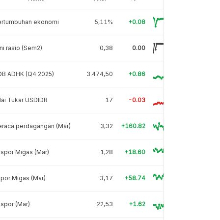
ertumbuhan ekonomi
5,11%
+0.08
ni rasio (Sem2)
0,38
0.00
DB ADHK (Q4 2025)
3.474,50
+0.86
lai Tukar USDIDR
17
-0.03
eraca perdagangan (Mar)
3,32
+160.82
spor Migas (Mar)
1,28
+18.60
por Migas (Mar)
3,17
+58.74
spor (Mar)
22,53
+1.62