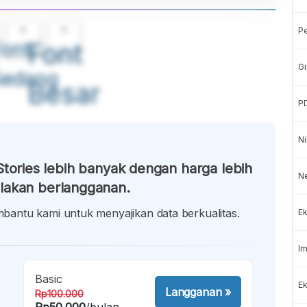
A
A
P
ont
Font
Gi
Sedang
Besar
P
Ni
tories lebih banyak dengan harga lebih
N
lakan berlangganan.
antu kami untuk menyajikan data berkualitas.
Ek
Im
Basic
Ek
Langganan
»
Rp100.000
Rp50.000
/bulan