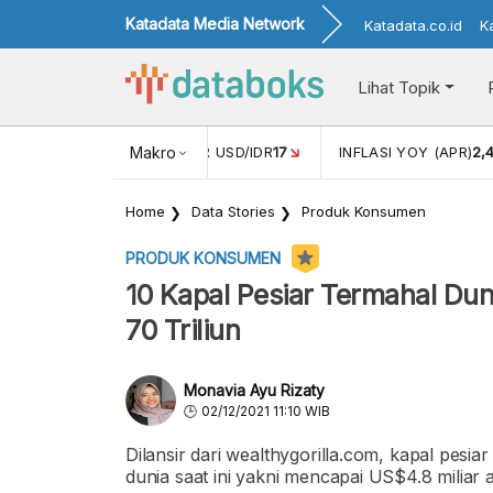
Katadata Media Network
Katadata.co.id
K
Lihat Topik
 (FEB)
1,16
NILAI TUKAR USD/IDR
Makro
17
INFLASI YOY (APR)
2,
Home
Data Stories
Produk Konsumen
PRODUK KONSUMEN
10 Kapal Pesiar Termahal Du
70 Triliun
Monavia Ayu Rizaty
02/12/2021 11:10 WIB
Dilansir dari wealthygorilla.com, kapal pesia
dunia saat ini yakni mencapai US$4.8 miliar 