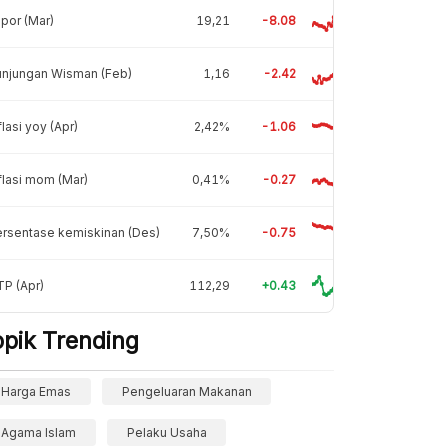
por (Mar)
19,21
-8.08
unjungan Wisman (Feb)
1,16
-2.42
flasi yoy (Apr)
2,42%
-1.06
flasi mom (Mar)
0,41%
-0.27
rsentase kemiskinan (Des)
7,50%
-0.75
P (Apr)
112,29
+0.43
opik Trending
Harga Emas
Pengeluaran Makanan
Agama Islam
Pelaku Usaha