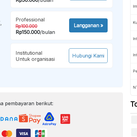
Im
Professional
,
K
Langganan
»
Rp100.000
Rp150.000
/bulan
In
Institutional
Hubungi Kami
In
Untuk organisasi
Pe
NT
T
a pembayaran berikut: