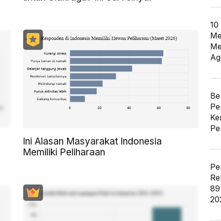
10
Me
Me
Ag
Be
Pe
Ke
Pe
Ini Alasan Masyarakat Indonesia
Memiliki Peliharaan
Pe
Re
89
20