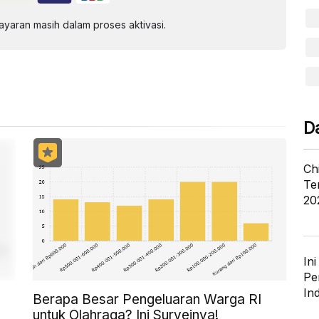
aran masih dalam proses aktivasi.
D
Ch
Te
20
In
Pe
In
Berapa Besar Pengeluaran Warga RI
untuk Olahraga? Ini Surveinya!