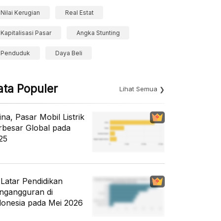
Nilai Kerugian
Real Estat
Kapitalisasi Pasar
Angka Stunting
Penduduk
Daya Beli
ata Populer
Lihat Semua
ina, Pasar Mobil Listrik
rbesar Global pada
25
i Latar Pendidikan
ngangguran di
donesia pada Mei 2026