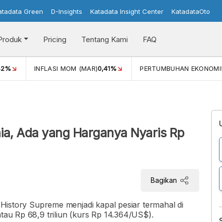
atadata Green
D-Insights
Katadata Insight Center
KatadataOto
Produk
Pricing
Tentang Kami
FAQ
42%
INFLASI MOM (MAR)
0,41%
PERTUMBUHAN EKONOMI
nia, Ada yang Harganya Nyaris Rp
Bagikan
r History Supreme menjadi kapal pesiar termahal di
atau Rp 68,9 triliun (kurs Rp 14.364/US$).