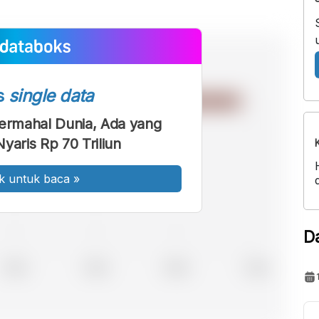
s
single data
Termahal Dunia, Ada yang
yaris Rp 70 Triliun
k untuk baca
»
D