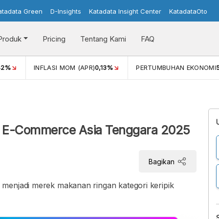
atadata Green
D-Insights
Katadata Insight Center
KatadataOto
Produk
Pricing
Tentang Kami
FAQ
42%
INFLASI MOM (APR)
0,13%
PERTUMBUHAN EKONOMI
di E-Commerce Asia Tenggara 2025
Bagikan
menjadi merek makanan ringan kategori keripik