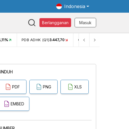
Indonesia
Berlangganan
Masuk
5,11%
PDB ADHK (Q1)
3.447,70
GINI RASIO (SEM2)
0,38
UNDUH
PDF
PNG
XLS
EMBED
SUMBER