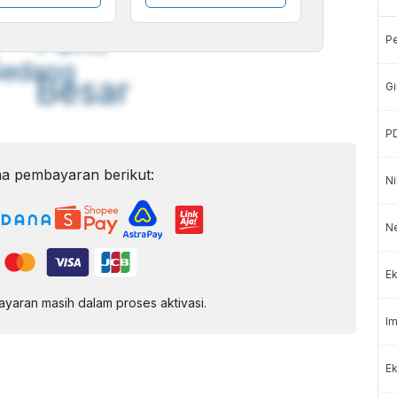
A
A
ont
Font
P
Sedang
Besar
Gi
P
a pembayaran berikut:
Ni
N
Ek
aran masih dalam proses aktivasi.
Im
Ek