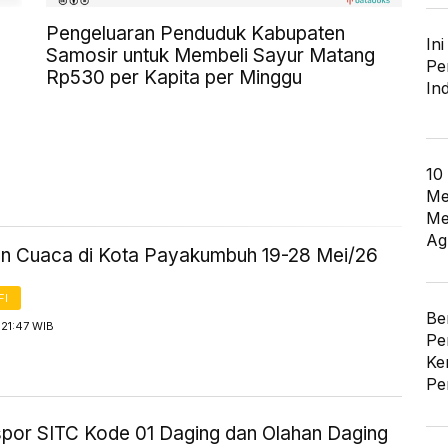
Pengeluaran Penduduk Kabupaten
In
Samosir untuk Membeli Sayur Matang
Pe
Rp530 per Kapita per Minggu
In
10
Me
Me
Ag
an Cuaca di Kota Payakumbuh 19-28 Mei/26
FI
Be
21:47 WIB
Pe
Ke
Pe
kspor SITC Kode 01 Daging dan Olahan Daging