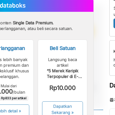
konten
Single Data Premium.
erlangganan, atau beli secara satuan.
rlangganan
Beli Satuan
s lebih banyak
Langsung baca
n premium dan
artikel
eksklusif khusus
“5 Merek Keripik
pelanggan.
Terpopuler di E-
Commerce Asia
D
Mulai dari
Rp10.000
Tenggara 2025”.
.000
/bulan
 Rp833 per artikel
Dapatkan
bih detail »
Sekarang
»