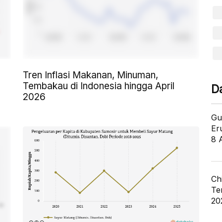
Tren Inflasi Makanan, Minuman,
Tembakau di Indonesia hingga April
D
2026
Gu
Er
8 
Ch
Te
20