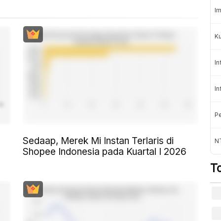
Im
K
In
In
Pe
Sedaap, Merek Mi Instan Terlaris di
NT
Shopee Indonesia pada Kuartal I 2026
T