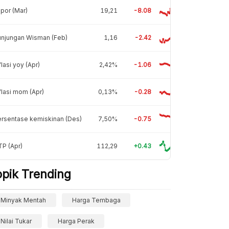
por (Mar)
19,21
-8.08
unjungan Wisman (Feb)
1,16
-2.42
flasi yoy (Apr)
2,42%
-1.06
flasi mom (Apr)
0,13%
-0.28
rsentase kemiskinan (Des)
7,50%
-0.75
P (Apr)
112,29
+0.43
opik Trending
Minyak Mentah
Harga Tembaga
Nilai Tukar
Harga Perak