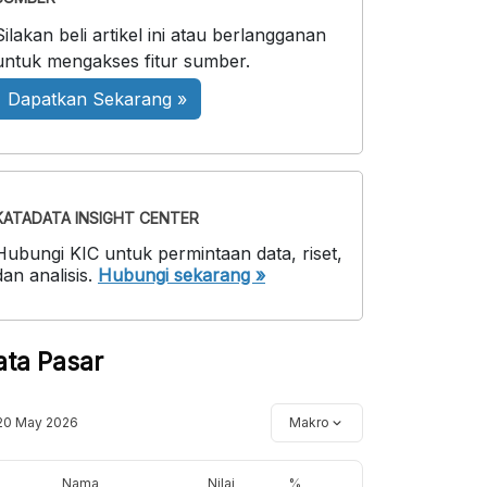
Silakan beli artikel ini atau berlangganan
untuk mengakses fitur sumber.
Dapatkan Sekarang »
KATADATA INSIGHT CENTER
Hubungi KIC untuk permintaan data, riset,
dan analisis.
Hubungi sekarang »
ata Pasar
20 May 2026
Makro
Nama
Nilai
%