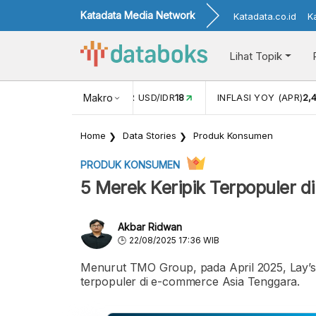
Katadata Media Network
Katadata.co.id
K
Lihat Topik
 (FEB)
1,16
NILAI TUKAR USD/IDR
Makro
18
INFLASI YOY (APR)
2,
Home
Data Stories
Produk Konsumen
PRODUK KONSUMEN
5 Merek Keripik Terpopuler 
Akbar Ridwan
22/08/2025 17:36 WIB
Menurut TMO Group, pada April 2025, Lay’s 
terpopuler di e-commerce Asia Tenggara.