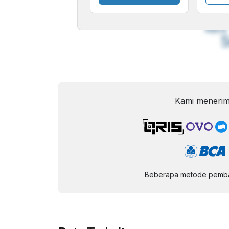
A
Font
F
Kecil
Kami menerim
Beberapa metode pembay