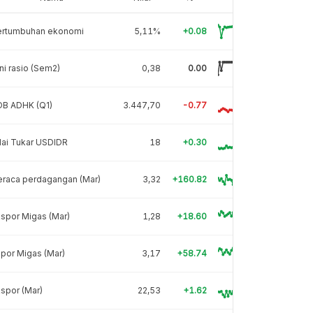
ertumbuhan ekonomi
5,11%
+0.08
ni rasio (Sem2)
0,38
0.00
DB ADHK (Q1)
3.447,70
-0.77
lai Tukar USDIDR
18
+0.30
eraca perdagangan (Mar)
3,32
+160.82
spor Migas (Mar)
1,28
+18.60
por Migas (Mar)
3,17
+58.74
spor (Mar)
22,53
+1.62