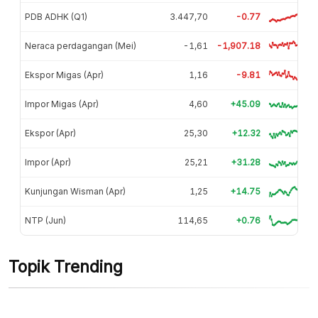
PDB ADHK (Q1)
3.447,70
-0.77
Neraca perdagangan (Mei)
-1,61
-1,907.18
Ekspor Migas (Apr)
1,16
-9.81
Impor Migas (Apr)
4,60
+45.09
Ekspor (Apr)
25,30
+12.32
Impor (Apr)
25,21
+31.28
Kunjungan Wisman (Apr)
1,25
+14.75
NTP (Jun)
114,65
+0.76
Topik Trending