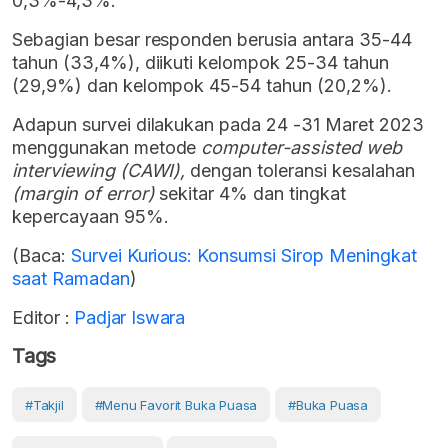
0,3%-4,3%.
Sebagian besar responden berusia antara 35-44
tahun (33,4%), diikuti kelompok 25-34 tahun
(29,9%) dan kelompok 45-54 tahun (20,2%).
Adapun survei dilakukan pada 24 -31 Maret 2023
menggunakan metode
computer-assisted web
interviewing (CAWI),
dengan toleransi kesalahan
(margin of error)
sekitar 4% dan tingkat
kepercayaan 95%.
(Baca:
Survei Kurious: Konsumsi Sirop Meningkat
saat Ramadan
)
Editor :
Padjar Iswara
Tags
#takjil
#menu Favorit Buka Puasa
#buka Puasa