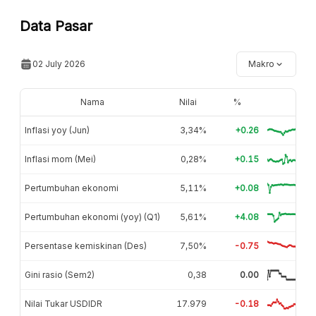
Data Pasar
02 July 2026
Makro
Nama
Nilai
%
Inflasi yoy (Jun)
3,34%
+0.26
Inflasi mom (Mei)
0,28%
+0.15
Pertumbuhan ekonomi
5,11%
+0.08
Pertumbuhan ekonomi (yoy) (Q1)
5,61%
+4.08
Persentase kemiskinan (Des)
7,50%
-0.75
Gini rasio (Sem2)
0,38
0.00
Nilai Tukar USDIDR
17.979
-0.18