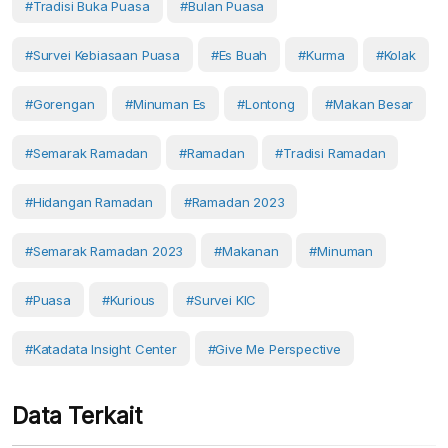
#tradisi Buka Puasa
#bulan Puasa
#Survei Kebiasaan Puasa
#es Buah
#Kurma
#kolak
#gorengan
#minuman Es
#lontong
#makan Besar
#Semarak Ramadan
#ramadan
#tradisi Ramadan
#hidangan Ramadan
#Ramadan 2023
#Semarak Ramadan 2023
#Makanan
#Minuman
#Puasa
#Kurious
#Survei KIC
#Katadata Insight Center
#Give Me Perspective
Data Terkait