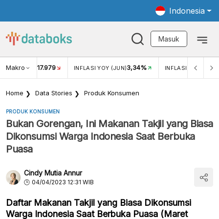
Indonesia
Masuk
Makro
17.979
3,34%
UKAR USD/IDR
INFLASI YOY (JUN)
INFLASI MOM (MEI
Home
Data Stories
Produk Konsumen
PRODUK KONSUMEN
Bukan Gorengan, Ini Makanan Takjil yang Biasa
Dikonsumsi Warga Indonesia Saat Berbuka
Puasa
Cindy Mutia Annur
04/04/2023 12:31 WIB
Daftar Makanan Takjil yang Biasa Dikonsumsi
Warga Indonesia Saat Berbuka Puasa (Maret