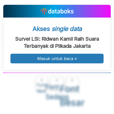
Akses
single data
Survei LSI: Ridwan Kamil Raih Suara
Terbanyak di Pilkada Jakarta
Masuk untuk baca
»
A
A
A
Font
Font
Font
Kecil
Sedang
Besar