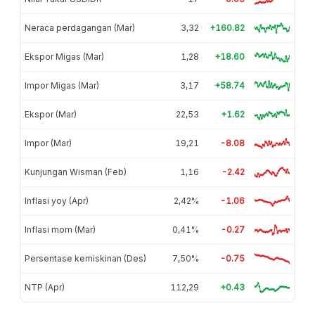
Neraca perdagangan (Mar)
3,32
+160.82
Ekspor Migas (Mar)
1,28
+18.60
Impor Migas (Mar)
3,17
+58.74
Ekspor (Mar)
22,53
+1.62
Impor (Mar)
19,21
-8.08
Kunjungan Wisman (Feb)
1,16
-2.42
Inflasi yoy (Apr)
2,42%
-1.06
Inflasi mom (Mar)
0,41%
-0.27
Persentase kemiskinan (Des)
7,50%
-0.75
NTP (Apr)
112,29
+0.43