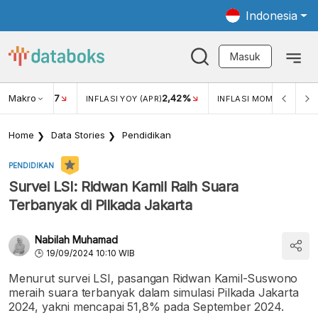
Indonesia
Masuk
Makro
17
2,42%
0,4
KAR USD/IDR
INFLASI YOY (APR)
INFLASI MOM (MAR)
Home
Data Stories
Pendidikan
PENDIDIKAN
Survei LSI: Ridwan Kamil Raih Suara
Terbanyak di Pilkada Jakarta
Nabilah Muhamad
19/09/2024 10:10 WIB
Menurut survei LSI, pasangan Ridwan Kamil-Suswono
meraih suara terbanyak dalam simulasi Pilkada Jakarta
2024, yakni mencapai 51,8% pada September 2024.