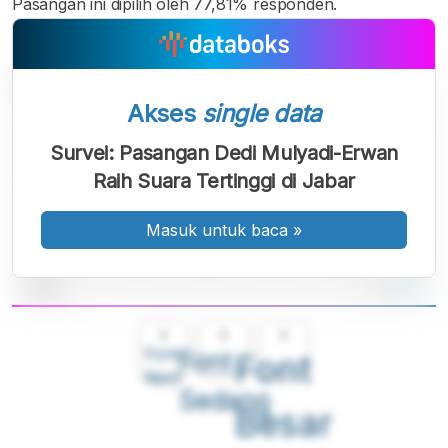
Pasangan ini dipilih oleh 77,81% responden.
Akses
single data
Survei: Pasangan Dedi Mulyadi-Erwan
Raih Suara Tertinggi di Jabar
Masuk untuk baca
»
A
A
A
Font
Font
Font
Kecil
Sedang
Besar