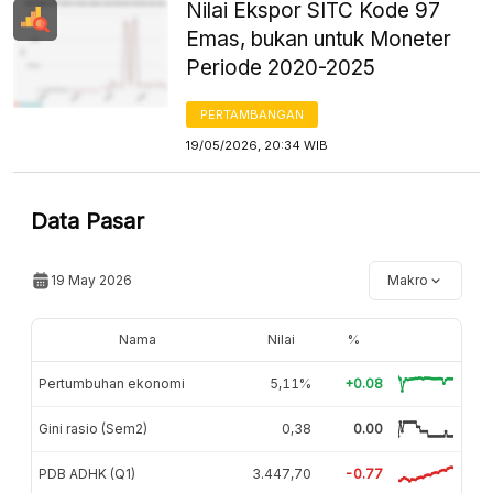
Nilai Ekspor SITC Kode 97
Emas, bukan untuk Moneter
Periode 2020-2025
PERTAMBANGAN
19/05/2026, 20:34 WIB
Data Pasar
19 May 2026
Makro
Nama
Nilai
%
Pertumbuhan ekonomi
5,11%
+0.08
Gini rasio (Sem2)
0,38
0.00
PDB ADHK (Q1)
3.447,70
-0.77