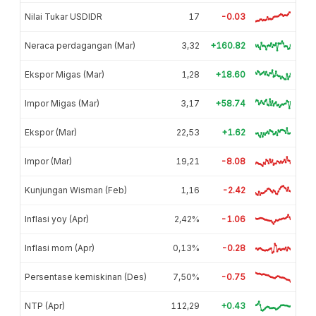
Nilai Tukar USDIDR
17
-0.03
Neraca perdagangan (Mar)
3,32
+160.82
Ekspor Migas (Mar)
1,28
+18.60
Impor Migas (Mar)
3,17
+58.74
Ekspor (Mar)
22,53
+1.62
Impor (Mar)
19,21
-8.08
Kunjungan Wisman (Feb)
1,16
-2.42
Inflasi yoy (Apr)
2,42%
-1.06
Inflasi mom (Apr)
0,13%
-0.28
Persentase kemiskinan (Des)
7,50%
-0.75
NTP (Apr)
112,29
+0.43