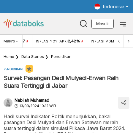
Indonesia
Masuk
Makro
17
2,42%
0,1
KAR USD/IDR
INFLASI YOY (APR)
INFLASI MOM (APR)
Home
Data Stories
Pendidikan
PENDIDIKAN
Survei: Pasangan Dedi Mulyadi-Erwan Raih
Suara Tertinggi di Jabar
Nabilah Muhamad
13/09/2024 10:12 WIB
Hasil survei Indikator Politik menunjukkan, bakal
pasangan Dedi Mulyadi dan Erwan Setiawan meraih
suara tertinggi dalam simulasi Pilkada Jawa Barat 2024.