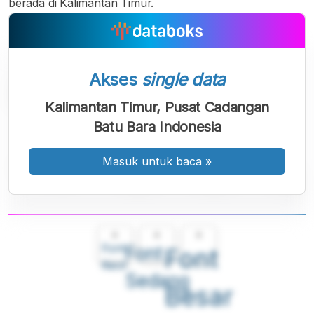
berada di Kalimantan Timur.
Akses
single data
Kalimantan Timur, Pusat Cadangan
Batu Bara Indonesia
Masuk untuk baca
»
A
A
A
Font
Font
Font
Kecil
Sedang
Besar