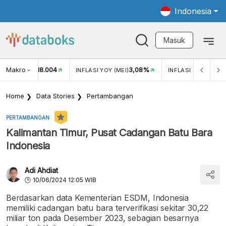
Indonesia
Masuk
Makro
18.004
3,08%
UKAR USD/IDR
INFLASI YOY (MEI)
INFLASI MOM (MEI)
Home
Data Stories
Pertambangan
PERTAMBANGAN
Kalimantan Timur, Pusat Cadangan Batu Bara
Indonesia
Adi Ahdiat
10/06/2024 12:05 WIB
Berdasarkan data Kementerian ESDM, Indonesia
memiliki cadangan batu bara terverifikasi sekitar 30,22
miliar ton pada Desember 2023, sebagian besarnya