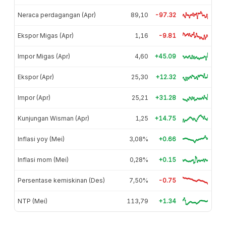
Neraca perdagangan (Apr)
89,10
-97.32
Ekspor Migas (Apr)
1,16
-9.81
Impor Migas (Apr)
4,60
+45.09
Ekspor (Apr)
25,30
+12.32
Impor (Apr)
25,21
+31.28
Kunjungan Wisman (Apr)
1,25
+14.75
Inflasi yoy (Mei)
3,08%
+0.66
Inflasi mom (Mei)
0,28%
+0.15
Persentase kemiskinan (Des)
7,50%
-0.75
NTP (Mei)
113,79
+1.34