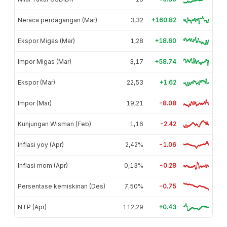
Neraca perdagangan (Mar)
3,32
+160.82
Ekspor Migas (Mar)
1,28
+18.60
Impor Migas (Mar)
3,17
+58.74
Ekspor (Mar)
22,53
+1.62
Impor (Mar)
19,21
-8.08
Kunjungan Wisman (Feb)
1,16
-2.42
Inflasi yoy (Apr)
2,42%
-1.06
Inflasi mom (Apr)
0,13%
-0.28
Persentase kemiskinan (Des)
7,50%
-0.75
NTP (Apr)
112,29
+0.43