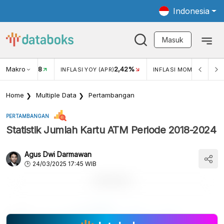
Indonesia
Masuk
Makro
18
2,42%
0,1
KAR USD/IDR
INFLASI YOY (APR)
INFLASI MOM (APR)
Home
Multiple Data
Pertambangan
PERTAMBANGAN
Statistik Jumlah Kartu ATM Periode 2018-2024
Agus Dwi Darmawan
24/03/2025 17:45 WIB