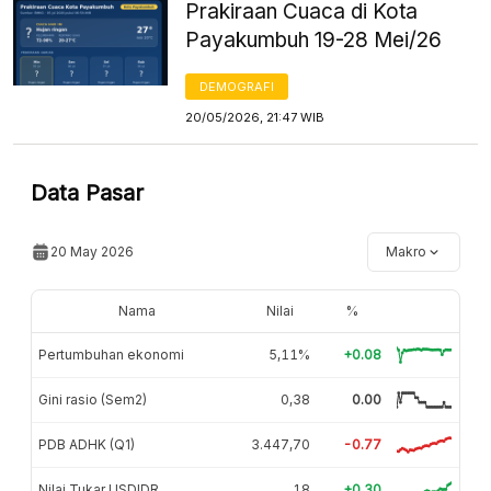
Prakiraan Cuaca di Kota
Payakumbuh 19-28 Mei/26
DEMOGRAFI
20/05/2026, 21:47 WIB
Data Pasar
20 May 2026
Makro
Nama
Nilai
%
Pertumbuhan ekonomi
5,11%
+0.08
Gini rasio (Sem2)
0,38
0.00
PDB ADHK (Q1)
3.447,70
-0.77
Nilai Tukar USDIDR
18
+0.30