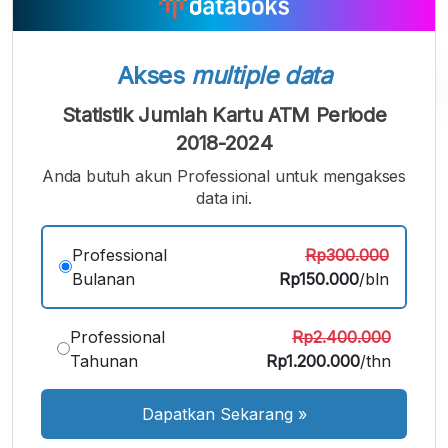
Akses
multiple data
Statistik Jumlah Kartu ATM Periode
A
A
A
2018-2024
Font
Font
Font
Anda butuh akun Professional untuk mengakses
Kecil
Sedang
data ini.
Besar
Professional
Rp300.000
Bulanan
Rp150.000
/bln
Professional
Rp2.400.000
Tahunan
Rp1.200.000
/thn
Dapatkan Sekarang
»