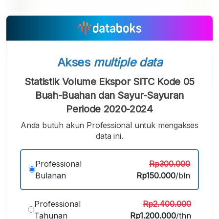
Akses
multiple data
Statistik Volume Ekspor SITC Kode 05
A
A
A
Buah-Buahan dan Sayur-Sayuran
Font
Font
Font
Periode 2020-2024
Kecil
Sedang
Anda butuh akun Professional untuk mengakses
Besar
data ini.
Professional
Rp300.000
Bulanan
Rp150.000
/bln
Professional
Rp2.400.000
Tahunan
Rp1.200.000
/thn