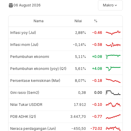
06 August 2026
Makro
Nama
Nilai
%
Inflasi yoy (Jul)
2,88%
-0.46
Inflasi mom (Jul)
-0,14%
-0.58
Pertumbuhan ekonomi
5,11%
+0.08
Pertumbuhan ekonomi (yoy) (Q1)
5,61%
+4.08
Persentase kemiskinan (Mar)
8,07%
-0.18
Gini rasio (Sem2)
0,38
0.00
Nilai Tukar USDIDR
17.912
-0.10
PDB ADHK (Q1)
3.447,70
-0.77
Neraca perdagangan (Jun)
-450,50
-72.02