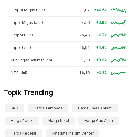
Ekspor Migas (Jun)
1,07
+40.52
Impor Migas (Jun)
4,56
+0.96
Ekspor (Jun)
25,46
+9.72
Impor (Jun)
25,91
+4.41
Kunjungan Wisman (Mei)
1,38
+10.69
NTP (Jul)
116,16
+1.32
Topik Trending
BPS
Harga Tembaga
Harga Emas Antam
Harga Perak
Harga Nikel
Harga Gas Alam
Harga Kedelai
Katadata Insight Center