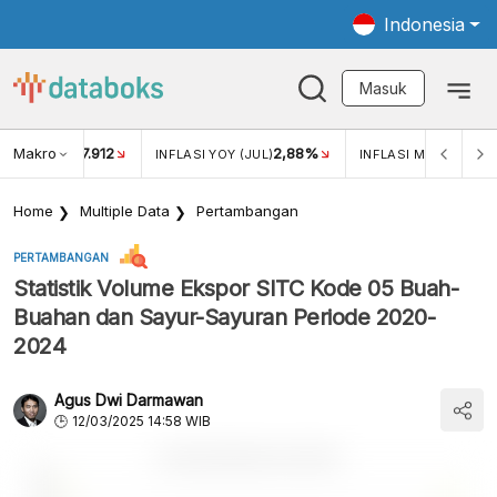
Indonesia
Masuk
Makro
17.912
2,88%
-
KAR USD/IDR
INFLASI YOY (JUL)
INFLASI MOM (JUL)
Home
Multiple Data
Pertambangan
PERTAMBANGAN
Statistik Volume Ekspor SITC Kode 05 Buah-
Buahan dan Sayur-Sayuran Periode 2020-
2024
Agus Dwi Darmawan
12/03/2025 14:58 WIB