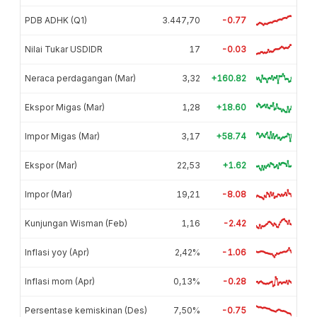
PDB ADHK (Q1)
3.447,70
-0.77
Nilai Tukar USDIDR
17
-0.03
Neraca perdagangan (Mar)
3,32
+160.82
Ekspor Migas (Mar)
1,28
+18.60
Impor Migas (Mar)
3,17
+58.74
Ekspor (Mar)
22,53
+1.62
Impor (Mar)
19,21
-8.08
Kunjungan Wisman (Feb)
1,16
-2.42
Inflasi yoy (Apr)
2,42%
-1.06
Inflasi mom (Apr)
0,13%
-0.28
Persentase kemiskinan (Des)
7,50%
-0.75