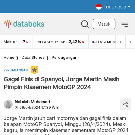
Indonesia
Masuk
Makro
17
2,42%
0,1
KAR USD/IDR
INFLASI YOY (APR)
INFLASI MOM (APR)
Home
Data Stories
Perdagangan
PERDAGANGAN
Gagal Finis di Spanyol, Jorge Martin Masih
Pimpin Klasemen MotoGP 2024
Nabilah Muhamad
29/04/2024 17:39 WIB
Jorge Martin jatuh dari motornya dan gagal finis dalam
balapan MotoGP Spanyol, Minggu (28/4/2024). Meski
begitu, ia memimpin klasemen sementara MotoGP 2024