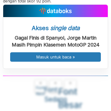
dengan total skor 92 poin.
Akses
single data
Gagal Finis di Spanyol, Jorge Martin
Masih Pimpin Klasemen MotoGP 2024
Masuk untuk baca
»
A
A
A
Font
Font
Font
Kecil
Sedang
Besar