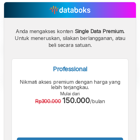
Anda mengakses konten
Single Data Premium.
Untuk meneruskan, silakan berlangganan, atau
beli secara satuan.
Professional
Nikmati akses premium dengan harga yang
lebih terjangkau.
Mulai dari
A
A
A
150.000
Rp300.000
/bulan
Font
Font
Font
Kecil
Sedang
Besar