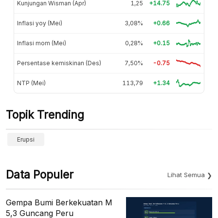
Kunjungan Wisman (Apr)
1,25
+14.75
Inflasi yoy (Mei)
3,08%
+0.66
Inflasi mom (Mei)
0,28%
+0.15
Persentase kemiskinan (Des)
7,50%
-0.75
NTP (Mei)
113,79
+1.34
Topik Trending
Erupsi
Data Populer
Lihat Semua
Gempa Bumi Berkekuatan M
5,3 Guncang Peru