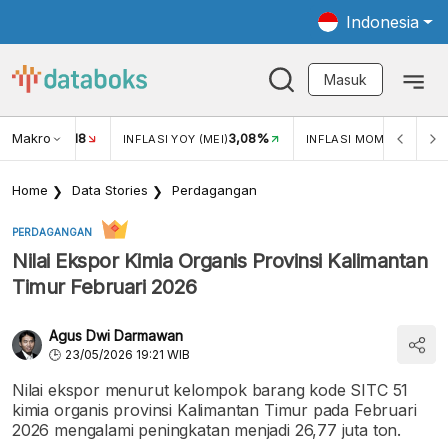
Indonesia
Masuk
Makro
18
3,08%
0,2
UKAR USD/IDR
INFLASI YOY (MEI)
INFLASI MOM (MEI)
Home
Data Stories
Perdagangan
PERDAGANGAN
Nilai Ekspor Kimia Organis Provinsi Kalimantan
Timur Februari 2026
Agus Dwi Darmawan
23/05/2026 19:21 WIB
Nilai ekspor menurut kelompok barang kode SITC 51
kimia organis provinsi Kalimantan Timur pada Februari
2026 mengalami peningkatan menjadi 26,77 juta ton.