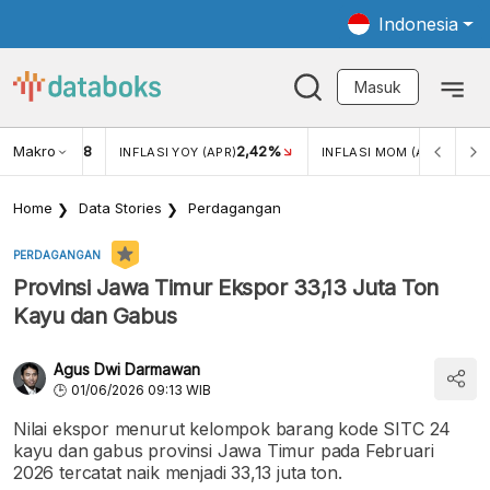
Indonesia
Masuk
Makro
18
2,42%
0,13%
KAR USD/IDR
INFLASI YOY (APR)
INFLASI MOM (APR)
Home
Data Stories
Perdagangan
PERDAGANGAN
Provinsi Jawa Timur Ekspor 33,13 Juta Ton
Kayu dan Gabus
Agus Dwi Darmawan
01/06/2026 09:13 WIB
Nilai ekspor menurut kelompok barang kode SITC 24
kayu dan gabus provinsi Jawa Timur pada Februari
2026 tercatat naik menjadi 33,13 juta ton.