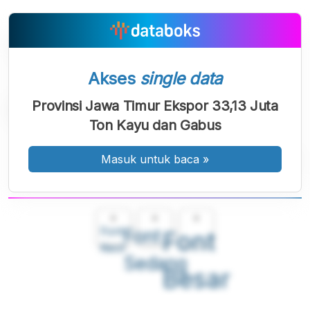
Akses
single data
Provinsi Jawa Timur Ekspor 33,13 Juta
Ton Kayu dan Gabus
Masuk untuk baca
»
A
A
A
Font
Font
Font
Kecil
Sedang
Besar