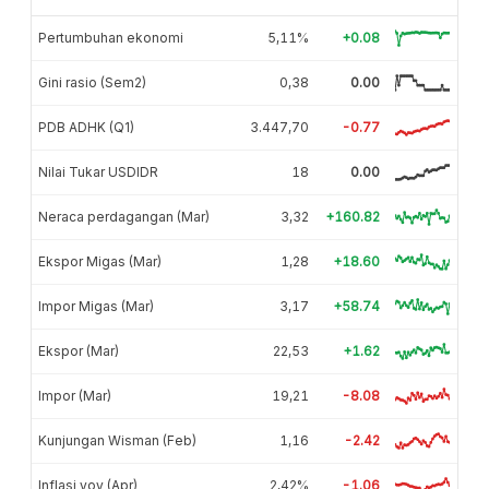
Pertumbuhan ekonomi
5,11%
+0.08
Gini rasio (Sem2)
0,38
0.00
PDB ADHK (Q1)
3.447,70
-0.77
Nilai Tukar USDIDR
18
0.00
Neraca perdagangan (Mar)
3,32
+160.82
Ekspor Migas (Mar)
1,28
+18.60
Impor Migas (Mar)
3,17
+58.74
Ekspor (Mar)
22,53
+1.62
Impor (Mar)
19,21
-8.08
Kunjungan Wisman (Feb)
1,16
-2.42
Inflasi yoy (Apr)
2,42%
-1.06