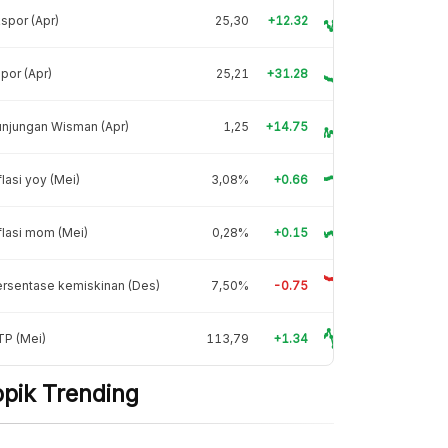
spor (Apr)
25,30
+12.32
por (Apr)
25,21
+31.28
njungan Wisman (Apr)
1,25
+14.75
flasi yoy (Mei)
3,08%
+0.66
flasi mom (Mei)
0,28%
+0.15
rsentase kemiskinan (Des)
7,50%
-0.75
TP (Mei)
113,79
+1.34
opik Trending