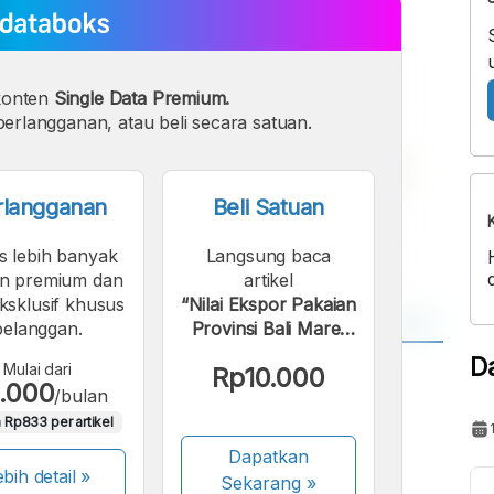
konten
Single Data Premium.
erlangganan, atau beli secara satuan.
rlangganan
Beli Satuan
s lebih banyak
Langsung baca
n premium dan
artikel
eksklusif khusus
“Nilai Ekspor Pakaian
pelanggan.
Provinsi Bali Maret
2025”.
D
Mulai dari
Rp10.000
A
A
.000
/bulan
ont
Font
 Rp833 per artikel
Sedang
Dapatkan
Besar
bih detail »
Sekarang
»