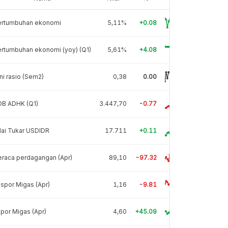
ertumbuhan ekonomi
5,11%
+0.08
rtumbuhan ekonomi (yoy) (Q1)
5,61%
+4.08
ni rasio (Sem2)
0,38
0.00
DB ADHK (Q1)
3.447,70
-0.77
lai Tukar USDIDR
17.711
+0.11
raca perdagangan (Apr)
89,10
-97.32
spor Migas (Apr)
1,16
-9.81
por Migas (Apr)
4,60
+45.09