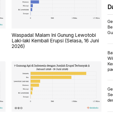
D
Ge
Be
Gu
Waspada! Malam Ini Gunung Lewotobi
Laki-laki Kembali Erupsi (Selasa, 16 Juni
2026)
Ba
Wi
Ke
pa
Ge
Se
de