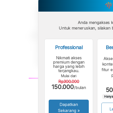
Anda mengakses 
Untuk meneruskan, silakan b
Professional
Be
Nikmati akses
Akse
premium dengan
konte
harga yang lebih
fitur 
terjangkau.
Mulai dari
Rp300.000
150.000
A
/bulan
50
Font
F
Hanya
Kecil
Dapatkan
Le
Sekarang
»