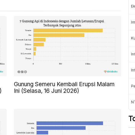
Ek
Im
Ku
In
In
Gunung Semeru Kembali Erupsi Malam
Pe
)
Ini (Selasa, 16 Juni 2026)
N
T