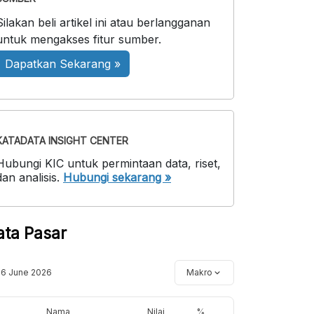
Silakan beli artikel ini atau berlangganan
untuk mengakses fitur sumber.
Dapatkan Sekarang »
KATADATA INSIGHT CENTER
Hubungi KIC untuk permintaan data, riset,
dan analisis.
Hubungi sekarang »
ata Pasar
16 June 2026
Makro
Nama
Nilai
%