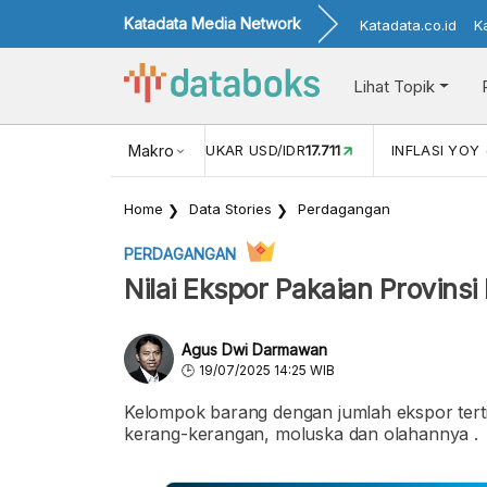
Katadata Media Network
Katadata.co.id
K
Lihat Topik
 (APR)
1,25
NILAI TUKAR USD/IDR
Makro
17.711
INFLASI YOY (MEI)
Home
Data Stories
Perdagangan
PERDAGANGAN
Nilai Ekspor Pakaian Provinsi
Agus Dwi Darmawan
19/07/2025 14:25 WIB
Kelompok barang dengan jumlah ekspor terti
kerang-kerangan, moluska dan olahannya .