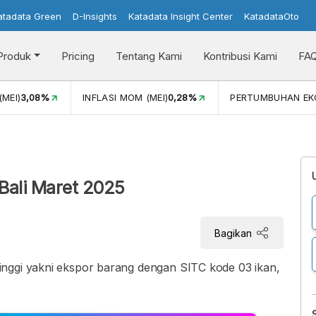
atadata Green
D-Insights
Katadata Insight Center
KatadataOto
Produk
Pricing
Tentang Kami
Kontribusi Kami
FA
3,08%
INFLASI MOM (MEI)
0,28%
PERTUMBUHAN EKONO
 Bali Maret 2025
Bagikan
nggi yakni ekspor barang dengan SITC kode 03 ikan,