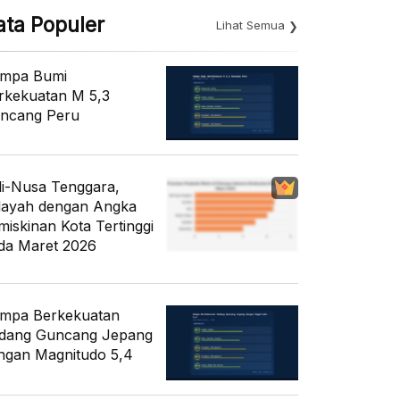
ata Populer
Lihat Semua
mpa Bumi
rkekuatan M 5,3
ncang Peru
li-Nusa Tenggara,
layah dengan Angka
miskinan Kota Tertinggi
da Maret 2026
mpa Berkekuatan
dang Guncang Jepang
ngan Magnitudo 5,4