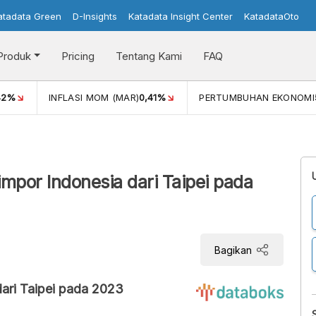
atadata Green
D-Insights
Katadata Insight Center
KatadataOto
Produk
Pricing
Tentang Kami
FAQ
42%
INFLASI MOM (MAR)
0,41%
PERTUMBUHAN EKONOMI
impor Indonesia dari Taipei pada
Bagikan
ari Taipei pada 2023