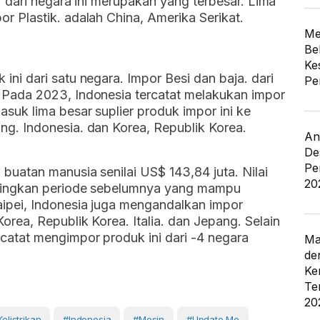
k. dari negara ini merupakan yang terbesar. Lima
r Plastik. adalah China, Amerika Serikat.
Me
Be
Ke
ini dari satu negara. Impor Besi dan baja. dari
Pe
. Pada 2023, Indonesia tercatat melakukan impor
suk lima besar suplier produk impor ini ke
ng. Indonesia. dan Korea, Republik Korea.
An
De
Pe
buatan manusia senilai US$ 143,84 juta. Nilai
20
ndingkan periode sebelumnya yang mampu
aipei, Indonesia juga mengandalkan impor
orea, Republik Korea. Italia. dan Jepang. Selain
rcatat mengimpor produk ini dari -4 negara
Ma
de
Ke
Te
20
elistrikan
#Indonesia
#Mesin
#Update Me