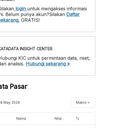
Silakan
login
untuk mengakses informasi
ni
.
Belum punya akun?
Silakan
Daftar
sekarang
,
GRATIS!
KATADATA INSIGHT CENTER
Hubungi KIC untuk permintaan data, riset,
dan analisis.
Hubungi sekarang »
ata Pasar
18 May 2026
Makro
Nama
Nilai
%