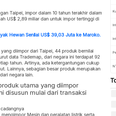
K
an Taipei, impor dalam 10 tahun terakhir dalam
ah US$ 2,89 miliar dan untuk impor tertinggi di
In
yak Hewan Senilai US$ 39,03 Juta ke Maroko.
In
 yang diimpor dari Taipei, 44 produk bernilai
Pe
enurut data Trademap, dari negara ini terdapat 92
tiap tahun. Artinya, ada ketergantungan cukup
NT
but. Lainnya, sebagian besar produk merupakan
ari negara lain.
T
a produk utama yang diimpor
ni disusun mulai dari transaksi
ku cadangnya
 mengimpor Mesin dan peralatan listrik serta