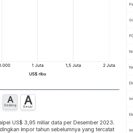
P
Gi
P
Ni
N
Ek
A
A
Im
Sedang
Besar
Ek
pei US$ 3,95 miliar data per Desember 2023.
bandingkan impor tahun sebelumnya yang tercatat
Im