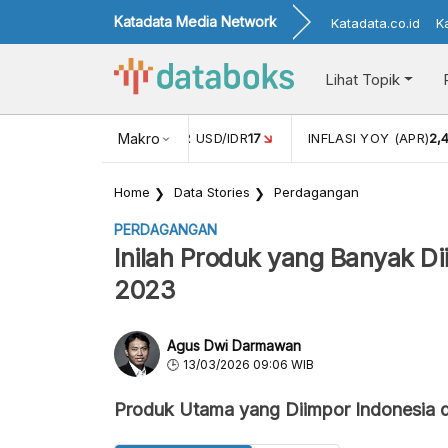
Katadata Media Network
Katadata.co.id
K
Lihat Topik
 (FEB)
1,16
NILAI TUKAR USD/IDR
Makro
17
INFLASI YOY (APR)
2,
Home
Data Stories
Perdagangan
PERDAGANGAN
Inilah Produk yang Banyak Di
2023
Agus Dwi Darmawan
13/03/2026 09:06 WIB
Produk Utama yang Diimpor Indonesia d