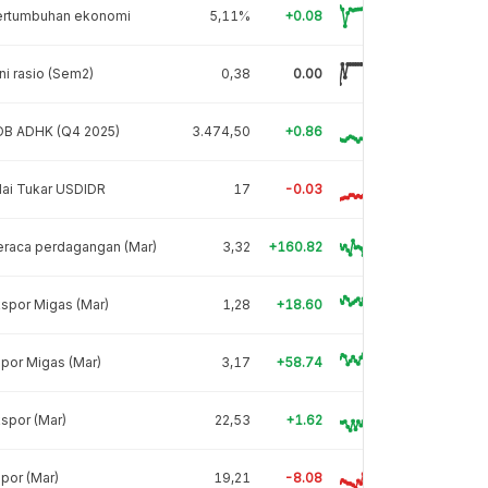
ertumbuhan ekonomi
5,11%
+0.08
ni rasio (Sem2)
0,38
0.00
DB ADHK (Q4 2025)
3.474,50
+0.86
lai Tukar USDIDR
17
-0.03
eraca perdagangan (Mar)
3,32
+160.82
spor Migas (Mar)
1,28
+18.60
por Migas (Mar)
3,17
+58.74
spor (Mar)
22,53
+1.62
por (Mar)
19,21
-8.08