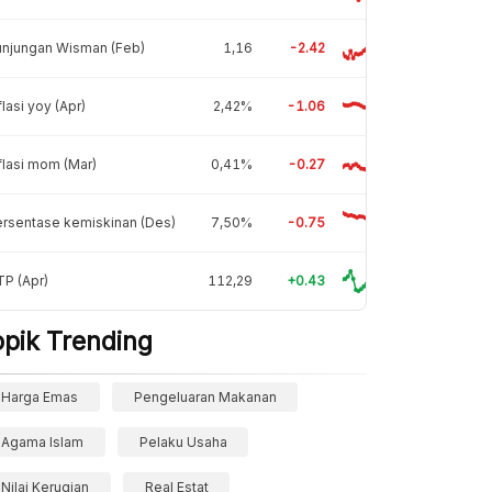
unjungan Wisman (Feb)
1,16
-2.42
flasi yoy (Apr)
2,42%
-1.06
flasi mom (Mar)
0,41%
-0.27
rsentase kemiskinan (Des)
7,50%
-0.75
P (Apr)
112,29
+0.43
opik Trending
Harga Emas
Pengeluaran Makanan
Agama Islam
Pelaku Usaha
Nilai Kerugian
Real Estat