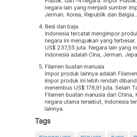
Plastik. dari -4 negara. Impor Plasti
negara lain yang menjadi sumber impo
Jerman. Korea, Republik dan Belgia..
Besi dan baja.
Indonesia tercatat mengimpor produk 
negara ini merupakan yang terbesar
US$ 237,55 juta. Negara lain yang ma
Indonesia adalah Cina, Jerman. Jepa
Filamen buatan manusia
Impor produk lainnya adalah Filamen 
impor produk ini lebih rendah diba
menembus US$ 178,91 juta. Selain T
Filamen buatan manusia dari China, K
negara utama tersebut, Indonesia te
lainnya.
Tags
#Peralatan Listrik
#alat Listrik
#Listrik
#K