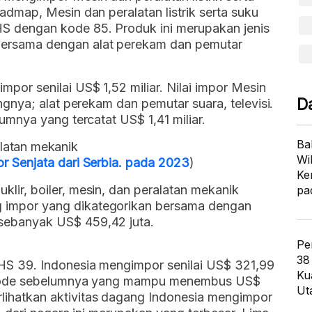
admap, Mesin dan peralatan listrik serta suku
S dengan kode 85. Produk ini merupakan jenis
bersama dengan alat perekam dan pemutar
por senilai US$ 1,52 miliar. Nilai impor Mesin
D
angnya; alat perekam dan pemutar suara, televisi.
lumnya yang tercatat US$ 1,41 miliar.
Ba
ralatan mekanik
Wi
r Senjata dari Serbia. pada 2023
)
Ke
lir, boiler, mesin, dan peralatan mekanik
pa
 impor yang dikategorikan bersama dengan
sebanyak US$ 459,42 juta.
Pe
38
HS 39. Indonesia mengimpor senilai US$ 321,99
Ku
eriode sebelumnya yang mampu menembus US$
Ut
ihatkan aktivitas dagang Indonesia mengimpor