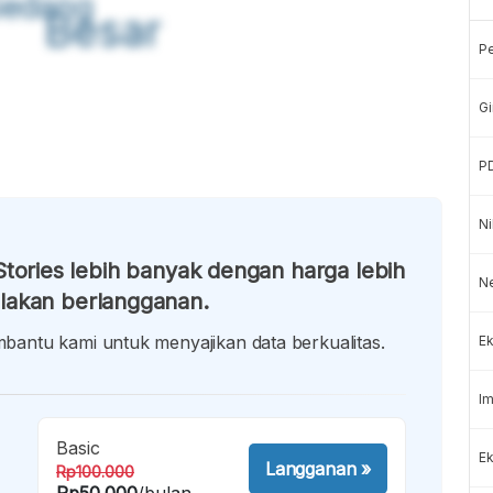
Sedang
Besar
P
Gi
P
Ni
tories lebih banyak dengan harga lebih
N
lakan berlangganan.
antu kami untuk menyajikan data berkualitas.
Ek
Im
Basic
Ek
Langganan
»
Rp100.000
Rp50.000
/bulan