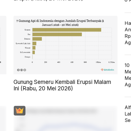
Ha
An
Rp
Ag
10
Me
Me
Gunung Semeru Kembali Erupsi Malam
Ag
Ini (Rabu, 20 Mei 2026)
Al
La
Se