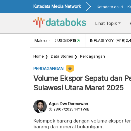
Katadata Media Network
Katadata.co.id
K
Lihat Topik
AR USD/IDR
18
Makro
INFLASI YOY (APR)
2,42%
INFLASI MOM (A
Home
Data Stories
Perdagangan
PERDAGANGAN
Volume Ekspor Sepatu dan Per
Sulawesi Utara Maret 2025
Agus Dwi Darmawan
28/07/2025 14:11 WIB
Kelompok barang dengan volume ekspor tert
barang dari mineral bukanligam .