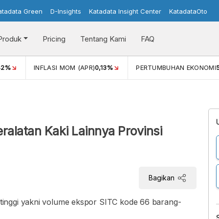
atadata Green
D-Insights
Katadata Insight Center
KatadataOto
Produk
Pricing
Tentang Kami
FAQ
PR)
0,13%
PERTUMBUHAN EKONOMI
5,11%
PDB ADHK (Q1)
3
alatan Kaki Lainnya Provinsi
Bagikan
inggi yakni volume ekspor SITC kode 66 barang-