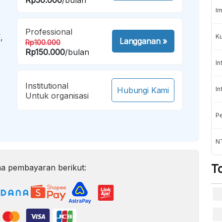
Im
Professional
,
K
Langganan
»
Rp100.000
Rp150.000
/bulan
In
Institutional
Hubungi Kami
In
Untuk organisasi
Pe
NT
T
a pembayaran berikut: