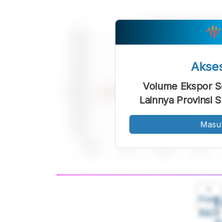
Akse
Volume Ekspor Se
Lainnya Provinsi 
Masu
A
Font
F
Kecil