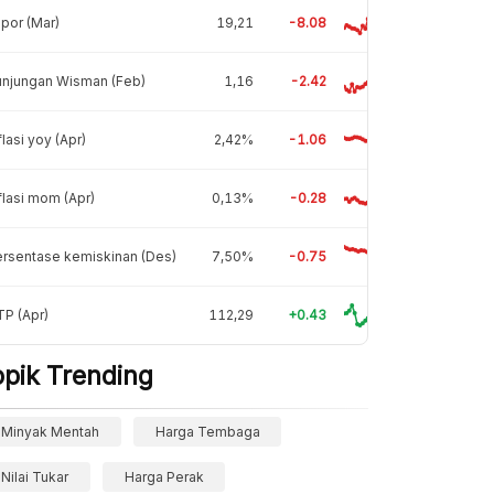
por (Mar)
19,21
-8.08
unjungan Wisman (Feb)
1,16
-2.42
flasi yoy (Apr)
2,42%
-1.06
flasi mom (Apr)
0,13%
-0.28
rsentase kemiskinan (Des)
7,50%
-0.75
P (Apr)
112,29
+0.43
opik Trending
Minyak Mentah
Harga Tembaga
Nilai Tukar
Harga Perak