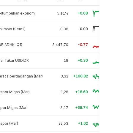
ertumbuhan ekonomi
5,11%
+0.08
ni rasio (Sem2)
0,38
0.00
DB ADHK (Q1)
3.447,70
-0.77
lai Tukar USDIDR
18
+0.30
eraca perdagangan (Mar)
3,32
+160.82
spor Migas (Mar)
1,28
+18.60
por Migas (Mar)
3,17
+58.74
spor (Mar)
22,53
+1.62