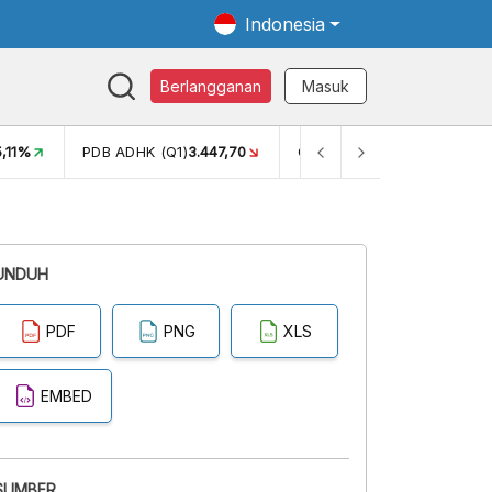
Indonesia
Berlangganan
Masuk
.447,70
GINI RASIO (SEM2)
0,38
PERSENTASE KEMISKINAN (
UNDUH
PDF
PNG
XLS
EMBED
SUMBER