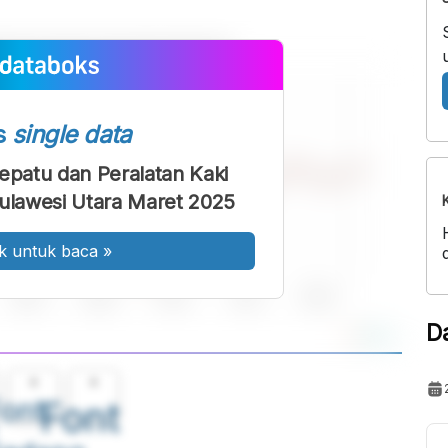
s
single data
patu dan Peralatan Kaki
Sulawesi Utara Maret 2025
k untuk baca
»
D
A
A
ont
Font