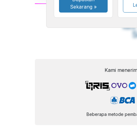
Le
Sekarang
»
A
Font
F
Kecil
Kami menerim
Beberapa metode pembay