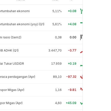
ertumbuhan ekonomi
5,11%
+0.08
rtumbuhan ekonomi (yoy) (Q1)
5,61%
+4.08
ni rasio (Sem2)
0,38
0.00
DB ADHK (Q1)
3.447,70
-0.77
lai Tukar USDIDR
17.959
+0.19
raca perdagangan (Apr)
89,10
-97.32
spor Migas (Apr)
1,16
-9.81
por Migas (Apr)
4,60
+45.09