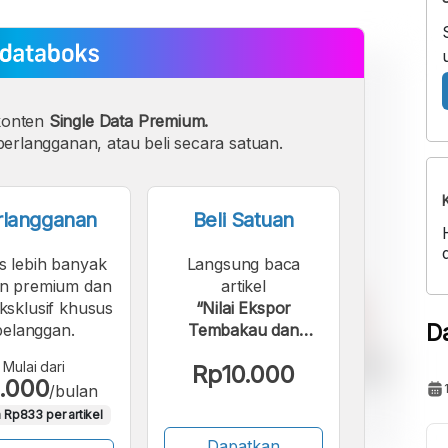
konten
Single Data Premium.
erlangganan, atau beli secara satuan.
rlangganan
Beli Satuan
s lebih banyak
Langsung baca
n premium dan
artikel
eksklusif khusus
“Nilai Ekspor
D
pelanggan.
Tembakau dan
Olahan Tembakau
Mulai dari
Rp10.000
Provinsi Sumatera
.000
/bulan
Barat Maret 2026”.
 Rp833 per artikel
Dapatkan