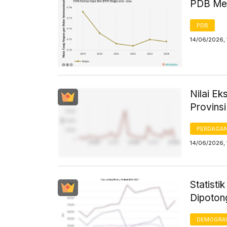
PDB Men
PDB
14/06/2026, 
Nilai E
Provins
PERDAGA
14/06/2026, 
Statisti
Dipoton
DEMOGRA