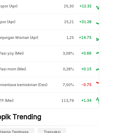
spor (Apr)
25,30
+12.32
por (Apr)
25,21
+31.28
njungan Wisman (Apr)
1,25
+14.75
flasi yoy (Mei)
3,08%
+0.66
flasi mom (Mei)
0,28%
+0.15
rsentase kemiskinan (Des)
7,50%
-0.75
TP (Mei)
113,79
+1.34
opik Trending
Harga Tembaga
Transaksi