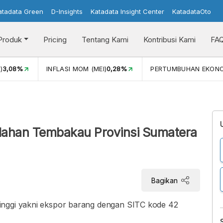
atadata Green
D-Insights
Katadata Insight Center
KatadataOto
Produk
Pricing
Tentang Kami
Kontribusi Kami
FA
)
3,08%
INFLASI MOM (MEI)
0,28%
PERTUMBUHAN EKON
lahan Tembakau Provinsi Sumatera
Bagikan
inggi yakni ekspor barang dengan SITC kode 42