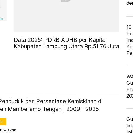
de
10
Po
Data 2025: PDRB ADHB per Kapita
In
Kabupaten Lampung Utara Rp.51,76 Juta
Ka
Pe
Wa
Gu
Er
20
Penduduk dan Persentase Kemiskinan di
en Mamberamo Tengah | 2009 - 2025
Gu
FI
la
 16:49 WIB
In