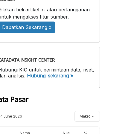
Silakan beli artikel ini atau berlangganan
untuk mengakses fitur sumber.
Dapatkan Sekarang »
KATADATA INSIGHT CENTER
Hubungi KIC untuk permintaan data, riset,
dan analisis.
Hubungi sekarang »
ata Pasar
14 June 2026
Makro
Nama
Nilai
%