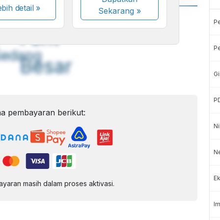
bih detail »
Sekarang
»
A
A
P
ont
Font
Pe
Sedang
Besar
Gi
P
a pembayaran berikut:
Ni
Ne
Ek
aran masih dalam proses aktivasi.
Im