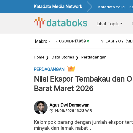
Katadata Media Network
Katadata.co.id
K
Lihat Topik
 (APR)
1,25
NILAI TUKAR USD/IDR
Makro
17.959
INFLASI YOY (MEI
Home
Data Stories
Perdagangan
PERDAGANGAN
Nilai Ekspor Tembakau dan O
Barat Maret 2026
Agus Dwi Darmawan
14/06/2026 16:23 WIB
Kelompok barang dengan jumlah ekspor tert
minyak dan lemak nabati .