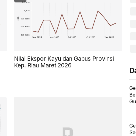
Nilai Ekspor Kayu dan Gabus Provinsi
Kep. Riau Maret 2026
D
i
Ge
Be
Gu
Ge
Se