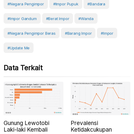
#negara Pengimpor
#Impor Pupuk
#Bandara
#impor Gandum
#Berat Impor
#Wanda
#negara Pengimpor Beras
#barang Impor
#Impor
#Update Me
Data Terkait
Gunung Lewotobi
Prevalensi
Laki-laki Kembali
Ketidakcukupan