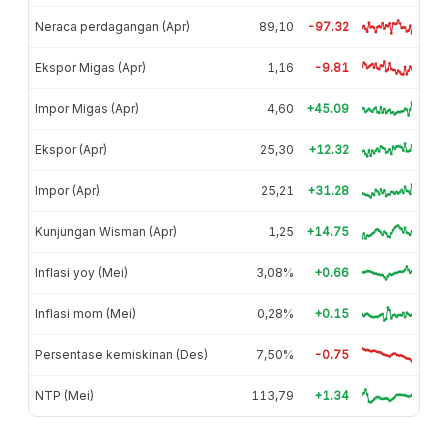
Neraca perdagangan (Apr)
89,10
-97.32
Ekspor Migas (Apr)
1,16
-9.81
Impor Migas (Apr)
4,60
+45.09
Ekspor (Apr)
25,30
+12.32
Impor (Apr)
25,21
+31.28
Kunjungan Wisman (Apr)
1,25
+14.75
Inflasi yoy (Mei)
3,08%
+0.66
Inflasi mom (Mei)
0,28%
+0.15
Persentase kemiskinan (Des)
7,50%
-0.75
NTP (Mei)
113,79
+1.34