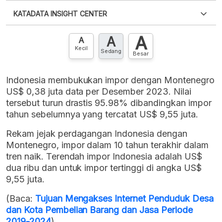
Silakan
login
untuk mengakses informasi ini
.
Belum
KATADATA INSIGHT CENTER
punya akun?
Silakan
Daftar sekarang
,
GRATIS!
XLS
EMBED
A
A
Hubungi sekarang »
A
Kecil
Sedang
Besar
Indonesia membukukan impor dengan Montenegro
US$ 0,38 juta data per Desember 2023. Nilai
tersebut turun drastis 95.98% dibandingkan impor
tahun sebelumnya yang tercatat US$ 9,55 juta.
Rekam jejak perdagangan Indonesia dengan
Montenegro, impor dalam 10 tahun terakhir dalam
tren naik. Terendah impor Indonesia adalah US$
dua ribu dan untuk impor tertinggi di angka US$
9,55 juta.
(Baca:
Tujuan Mengakses Internet Penduduk Desa
dan Kota Pembelian Barang dan Jasa Periode
2019-2024
)