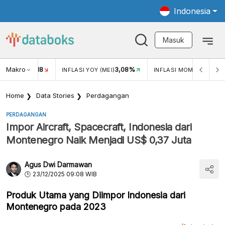
Indonesia
Masuk
Makro
18
3,08%
0,2
UKAR USD/IDR
INFLASI YOY (MEI)
INFLASI MOM (MEI)
Home
Data Stories
Perdagangan
PERDAGANGAN
Impor Aircraft, Spacecraft, Indonesia dari
Montenegro Naik Menjadi US$ 0,37 Juta
Agus Dwi Darmawan
23/12/2025 09:08 WIB
Produk Utama yang Diimpor Indonesia dari
Montenegro pada 2023