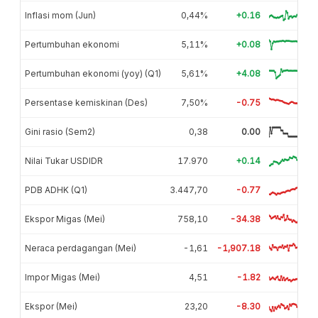
Inflasi mom (Jun)
0,44%
+0.16
Pertumbuhan ekonomi
5,11%
+0.08
Pertumbuhan ekonomi (yoy) (Q1)
5,61%
+4.08
Persentase kemiskinan (Des)
7,50%
-0.75
Gini rasio (Sem2)
0,38
0.00
Nilai Tukar USDIDR
17.970
+0.14
PDB ADHK (Q1)
3.447,70
-0.77
Ekspor Migas (Mei)
758,10
-34.38
Neraca perdagangan (Mei)
-1,61
-1,907.18
Impor Migas (Mei)
4,51
-1.82
Ekspor (Mei)
23,20
-8.30