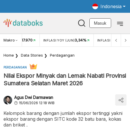
Indonesia
Masuk
Makro
17.970
3,34%
UKAR USD/IDR
INFLASI YOY (JUN)
INFLASI MOM (JUN
Home
Data Stories
Perdagangan
PERDAGANGAN
Nilai Ekspor Minyak dan Lemak Nabati Provinsi
Sumatera Selatan Maret 2026
Agus Dwi Darmawan
15/06/2026 12:18 WIB
Kelompok barang dengan jumlah ekspor tertinggi yakni
ekspor barang dengan SITC kode 32 batu bara, kokas
dan briket .