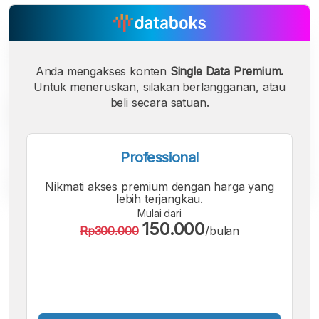
Anda mengakses konten
Single Data Premium.
Untuk meneruskan, silakan berlangganan, atau
beli secara satuan.
Professional
Nikmati akses premium dengan harga yang
lebih terjangkau.
Mulai dari
A
A
A
150.000
Rp300.000
/bulan
Font
Font
Font
Kecil
Sedang
Besar