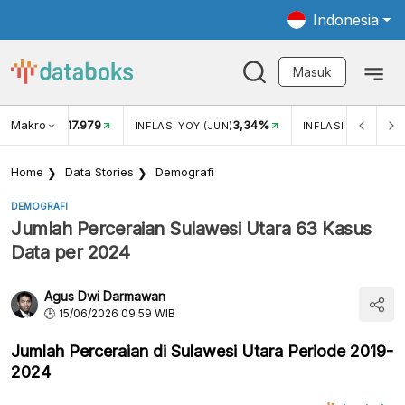
Indonesia
Masuk
Makro
17.979
3,34%
UKAR USD/IDR
INFLASI YOY (JUN)
INFLASI MOM (JUN
Home
Data Stories
Demografi
DEMOGRAFI
Jumlah Perceraian Sulawesi Utara 63 Kasus
Data per 2024
Agus Dwi Darmawan
15/06/2026 09:59 WIB
Jumlah Perceraian di Sulawesi Utara Periode 2019-
2024