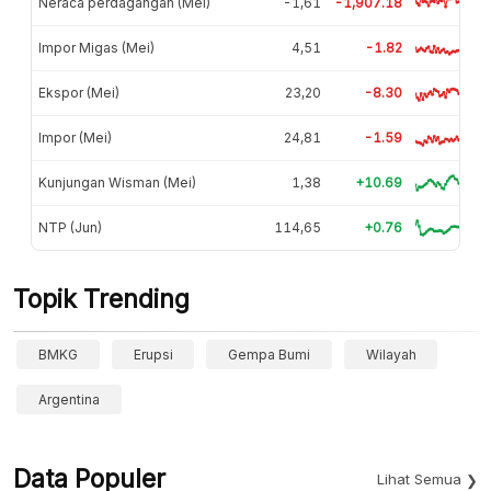
Neraca perdagangan (Mei)
-1,61
-1,907.18
Impor Migas (Mei)
4,51
-1.82
Ekspor (Mei)
23,20
-8.30
Impor (Mei)
24,81
-1.59
Kunjungan Wisman (Mei)
1,38
+10.69
NTP (Jun)
114,65
+0.76
Topik Trending
BMKG
Erupsi
Gempa Bumi
Wilayah
Argentina
Data Populer
Lihat Semua