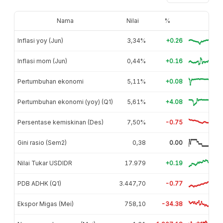
Nama
Nilai
%
Inflasi yoy (Jun)
3,34%
+0.26
Inflasi mom (Jun)
0,44%
+0.16
Pertumbuhan ekonomi
5,11%
+0.08
Pertumbuhan ekonomi (yoy) (Q1)
5,61%
+4.08
Persentase kemiskinan (Des)
7,50%
-0.75
Gini rasio (Sem2)
0,38
0.00
Nilai Tukar USDIDR
17.979
+0.19
PDB ADHK (Q1)
3.447,70
-0.77
Ekspor Migas (Mei)
758,10
-34.38