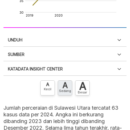
UNDUH
SUMBER
PDF
PNG
Silakan
login
untuk mengakses informasi ini
.
Belum
KATADATA INSIGHT CENTER
punya akun?
Silakan
Daftar sekarang
,
GRATIS!
XLS
EMBED
A
A
Hubungi sekarang »
A
Kecil
Sedang
Besar
Jumlah perceraian di Sulawesi Utara tercatat 63
kasus data per 2024. Angka ini berkurang
dibanding 2023 dan lebih tinggi dibanding
Desember 2022. Selama lima tahun terakhir, rata-