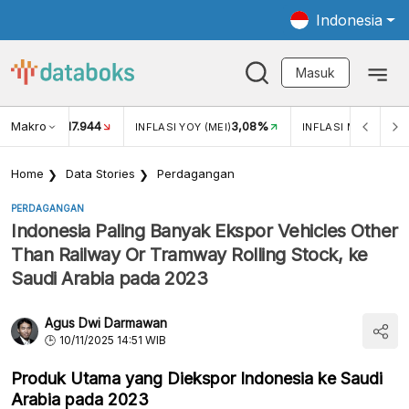
Indonesia
Masuk
Makro
17.944
3,08%
UKAR USD/IDR
INFLASI YOY (MEI)
INFLASI MOM (MEI)
Home
Data Stories
Perdagangan
PERDAGANGAN
Indonesia Paling Banyak Ekspor Vehicles Other
Than Railway Or Tramway Rolling Stock, ke
Saudi Arabia pada 2023
Agus Dwi Darmawan
10/11/2025 14:51 WIB
Produk Utama yang Diekspor Indonesia ke Saudi
Arabia pada 2023