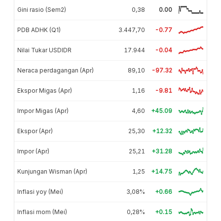
Gini rasio (Sem2)
0,38
0.00
PDB ADHK (Q1)
3.447,70
-0.77
Nilai Tukar USDIDR
17.944
-0.04
Neraca perdagangan (Apr)
89,10
-97.32
Ekspor Migas (Apr)
1,16
-9.81
Impor Migas (Apr)
4,60
+45.09
Ekspor (Apr)
25,30
+12.32
Impor (Apr)
25,21
+31.28
Kunjungan Wisman (Apr)
1,25
+14.75
Inflasi yoy (Mei)
3,08%
+0.66
Inflasi mom (Mei)
0,28%
+0.15