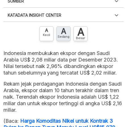
SUMBER
PDF
PNG
Silakan
login
untuk mengakses informasi ini
.
Belum
KATADATA INSIGHT CENTER
punya akun?
Silakan
Daftar sekarang
,
GRATIS!
XLS
EMBED
A
A
Hubungi sekarang »
A
Kecil
Sedang
Besar
Indonesia membukukan ekspor dengan Saudi
Arabia US$ 2,08 miliar data per Desember 2023.
Nilai tersebut naik 2,96% dibandingkan ekspor
tahun sebelumnya yang tercatat US$ 2,02 miliar.
Rekam jejak perdagangan Indonesia dengan Saudi
Arabia, ekspor dalam 10 tahun terakhir dalam tren
naik. Terendah ekspor Indonesia adalah US$ 1,22
miliar dan untuk ekspor tertinggi di angka US$ 2,16
miliar.
(Baca:
Harga Komoditas Nikel untuk Kontrak 3