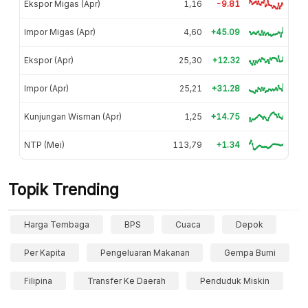
Ekspor Migas (Apr)
1,16
-9.81
Impor Migas (Apr)
4,60
+45.09
Ekspor (Apr)
25,30
+12.32
Impor (Apr)
25,21
+31.28
Kunjungan Wisman (Apr)
1,25
+14.75
NTP (Mei)
113,79
+1.34
Topik Trending
Harga Tembaga
BPS
Cuaca
Depok
Per Kapita
Pengeluaran Makanan
Gempa Bumi
Filipina
Transfer Ke Daerah
Penduduk Miskin