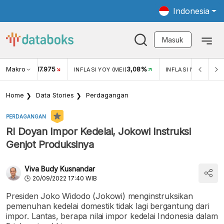
Indonesia
Masuk
Makro
17.975
3,08%
UKAR USD/IDR
INFLASI YOY (MEI)
INFLASI MOM (MEI)
Home
Data Stories
Perdagangan
PERDAGANGAN
RI Doyan Impor Kedelai, Jokowi Instruksi
Genjot Produksinya
Viva Budy Kusnandar
20/09/2022 17:40 WIB
Presiden Joko Widodo (Jokowi) menginstruksikan
pemenuhan kedelai domestik tidak lagi bergantung dari
impor. Lantas, berapa nilai impor kedelai Indonesia dalam