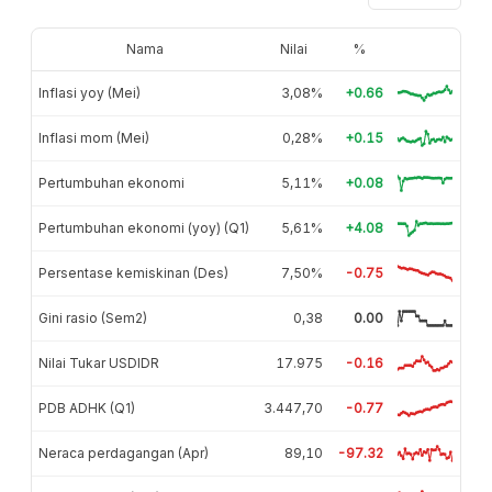
Nama
Nilai
%
Inflasi yoy (Mei)
3,08%
+0.66
Inflasi mom (Mei)
0,28%
+0.15
Pertumbuhan ekonomi
5,11%
+0.08
Pertumbuhan ekonomi (yoy) (Q1)
5,61%
+4.08
Persentase kemiskinan (Des)
7,50%
-0.75
Gini rasio (Sem2)
0,38
0.00
Nilai Tukar USDIDR
17.975
-0.16
PDB ADHK (Q1)
3.447,70
-0.77
Neraca perdagangan (Apr)
89,10
-97.32