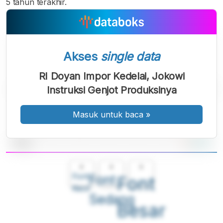
5 tahun terakhir.
Akses
single data
RI Doyan Impor Kedelai, Jokowi
Instruksi Genjot Produksinya
Masuk untuk baca
»
A
A
A
Font
Font
Font
Kecil
Sedang
Besar