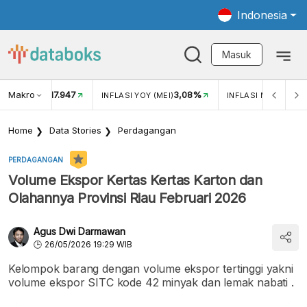
Indonesia
Masuk
Makro
17.947
3,08%
UKAR USD/IDR
INFLASI YOY (MEI)
INFLASI MOM (MEI)
Home
Data Stories
Perdagangan
PERDAGANGAN
Volume Ekspor Kertas Kertas Karton dan
Olahannya Provinsi Riau Februari 2026
Agus Dwi Darmawan
26/05/2026 19:29 WIB
Kelompok barang dengan volume ekspor tertinggi yakni
volume ekspor SITC kode 42 minyak dan lemak nabati .