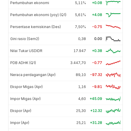
Pertumbuhan ekonomi
5,11%
+0.08
Pertumbuhan ekonomi (yoy) (Q1)
5,61%
+4.08
Persentase kemiskinan (Des)
7,50%
-0.75
Gini rasio (Sem2)
0,38
0.00
Nilai Tukar USDIDR
17.947
+0.38
PDB ADHK (Q1)
3.447,70
-0.77
Neraca perdagangan (Apr)
89,10
-97.32
Ekspor Migas (Apr)
1,16
-9.81
Impor Migas (Apr)
4,60
+45.09
Ekspor (Apr)
25,30
+12.32
Impor (Apr)
25,21
+31.28