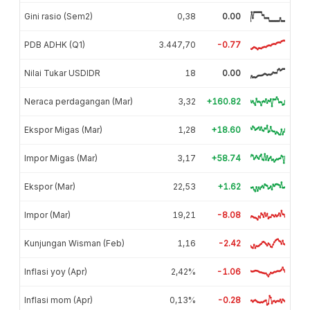
Gini rasio (Sem2)
0,38
0.00
PDB ADHK (Q1)
3.447,70
-0.77
Nilai Tukar USDIDR
18
0.00
Neraca perdagangan (Mar)
3,32
+160.82
Ekspor Migas (Mar)
1,28
+18.60
Impor Migas (Mar)
3,17
+58.74
Ekspor (Mar)
22,53
+1.62
Impor (Mar)
19,21
-8.08
Kunjungan Wisman (Feb)
1,16
-2.42
Inflasi yoy (Apr)
2,42%
-1.06
Inflasi mom (Apr)
0,13%
-0.28