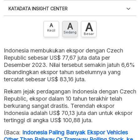
Silakan
login
untuk mengakses informasi ini
.
Belum
KATADATA INSIGHT CENTER
punya akun?
Silakan
Daftar sekarang
,
GRATIS!
XLS
EMBED
A
A
Hubungi sekarang »
A
Kecil
Sedang
Besar
Indonesia membukukan ekspor dengan Czech
Republic sebesar US$ 77,67 juta data per
Desember 2023. Nilai tersebut semakin jatuh 6,6%
dibandingkan ekspor tahun sebelumnya yang
tercatat sebesar US$ 83,16 juta.
Rekam jejak perdagangan Indonesia dengan Czech
Republic, ekspor dalam 10 tahun terakhir telah
berkurang sangat drastis. Terendah ekspor
Indonesia adalah US$ 70,13 juta dan untuk ekspor
tertinggi di angka US$ 100,88 juta.
(Baca:
Indonesia Paling Banyak Ekspor Vehicles
Other Than Railway Or Tramway Rolling Stock, ke