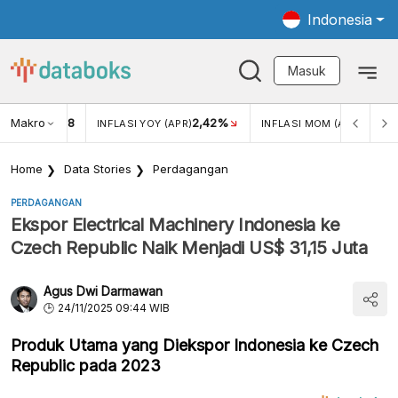
Indonesia
Masuk
Makro
18
2,42%
0,13%
KAR USD/IDR
INFLASI YOY (APR)
INFLASI MOM (APR)
Home
Data Stories
Perdagangan
PERDAGANGAN
Ekspor Electrical Machinery Indonesia ke
Czech Republic Naik Menjadi US$ 31,15 Juta
Agus Dwi Darmawan
24/11/2025 09:44 WIB
Produk Utama yang Diekspor Indonesia ke Czech
Republic pada 2023