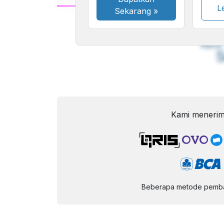
Le
Sekarang
»
A
Font
F
Kecil
Kami menerim
Beberapa metode pembay