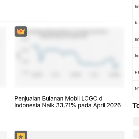
Im
K
In
In
Pe
NT
Penjualan Bulanan Mobil LCGC di
T
Indonesia Naik 33,71% pada April 2026