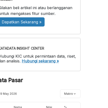
Silakan beli artikel ini atau berlangganan
untuk mengakses fitur sumber.
Dapatkan Sekarang »
KATADATA INSIGHT CENTER
Hubungi KIC untuk permintaan data, riset,
dan analisis.
Hubungi sekarang »
ata Pasar
19 May 2026
Makro
Nama
Nilai
%