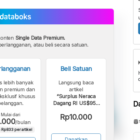
konten
Single Data Premium.
erlangganan, atau beli secara satuan.
rlangganan
Beli Satuan
s lebih banyak
Langsung baca
n premium dan
artikel
eksklusif khusus
“Surplus Neraca
D
pelanggan.
Dagang RI US$954
Juta pada Januari
Mulai dari
Rp10.000
2026, Anjlok 62%”.
.000
/bulan
 Rp833 per artikel
Dapatkan