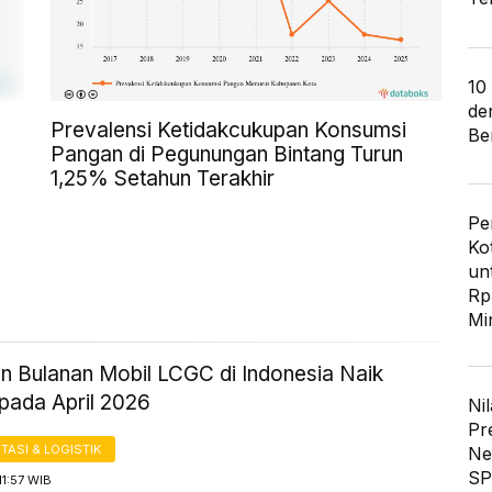
10
de
Prevalensi Ketidakcukupan Konsumsi
Ber
Pangan di Pegunungan Bintang Turun
1,25% Setahun Terakhir
Pe
Ko
un
Rp
Mi
an Bulanan Mobil LCGC di Indonesia Naik
pada April 2026
Nil
Pr
ASI & LOGISTIK
Ne
SP
11:57 WIB