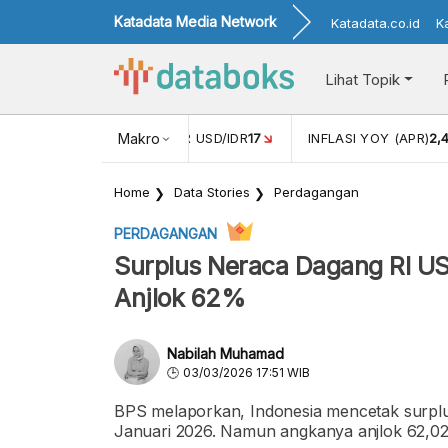
Katadata Media Network
Katadata.co.id
K
Lihat Topik
 (FEB)
1,16
NILAI TUKAR USD/IDR
Makro
17
INFLASI YOY (APR)
2,
Home
Data Stories
Perdagangan
PERDAGANGAN
Surplus Neraca Dagang RI US
Anjlok 62%
Nabilah Muhamad
03/03/2026 17:51 WIB
BPS melaporkan, Indonesia mencetak surpl
Januari 2026. Namun angkanya anjlok 62,02