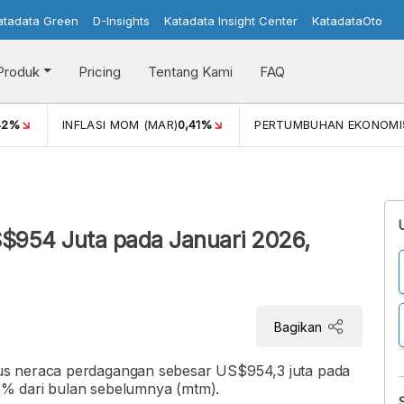
atadata Green
D-Insights
Katadata Insight Center
KatadataOto
Produk
Pricing
Tentang Kami
FAQ
42%
INFLASI MOM (MAR)
0,41%
PERTUMBUHAN EKONOMI
$954 Juta pada Januari 2026,
Bagikan
us neraca perdagangan sebesar US$954,3 juta pada
% dari bulan sebelumnya (mtm).