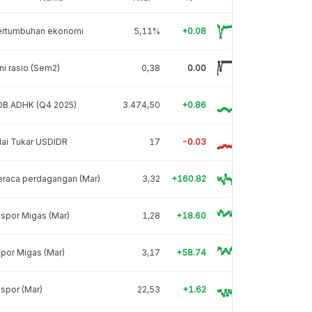
ertumbuhan ekonomi
5,11%
+0.08
ni rasio (Sem2)
0,38
0.00
DB ADHK (Q4 2025)
3.474,50
+0.86
lai Tukar USDIDR
17
-0.03
eraca perdagangan (Mar)
3,32
+160.82
spor Migas (Mar)
1,28
+18.60
por Migas (Mar)
3,17
+58.74
spor (Mar)
22,53
+1.62