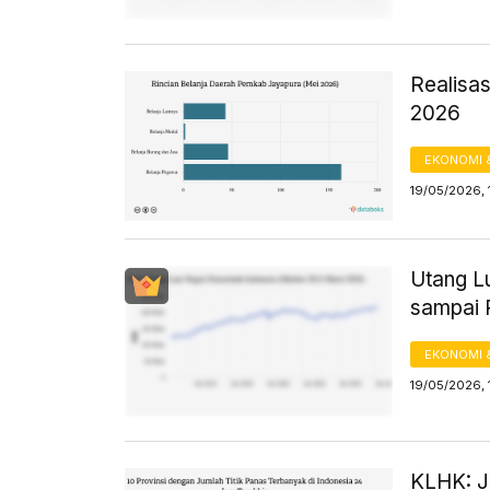
Realisa
2026
EKONOMI 
19/05/2026, 
Utang L
sampai 
EKONOMI 
19/05/2026, 
KLHK: Ju