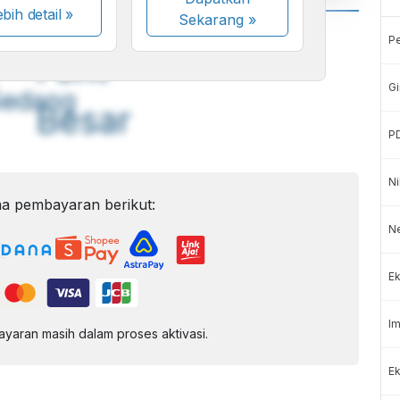
bih detail »
Sekarang
»
A
A
P
ont
Font
Gi
Sedang
Besar
P
Ni
a pembayaran berikut:
N
Ek
Im
aran masih dalam proses aktivasi.
Ek