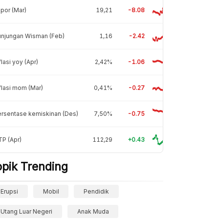
por (Mar)
19,21
-8.08
unjungan Wisman (Feb)
1,16
-2.42
flasi yoy (Apr)
2,42%
-1.06
flasi mom (Mar)
0,41%
-0.27
rsentase kemiskinan (Des)
7,50%
-0.75
P (Apr)
112,29
+0.43
opik Trending
Erupsi
Mobil
Pendidik
Utang Luar Negeri
Anak Muda