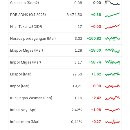
Gini rasio (Sem2)
0,38
0.00
PDB ADHK (Q4 2025)
3.474,50
+0.86
Nilai Tukar USDIDR
17
-0.03
Neraca perdagangan (Mar)
3,32
+160.82
Ekspor Migas (Mar)
1,28
+18.60
Impor Migas (Mar)
3,17
+58.74
Ekspor (Mar)
22,53
+1.62
Impor (Mar)
19,21
-8.08
Kunjungan Wisman (Feb)
1,16
-2.42
Inflasi yoy (Apr)
2,42%
-1.06
Inflasi mom (Mar)
0,41%
-0.27