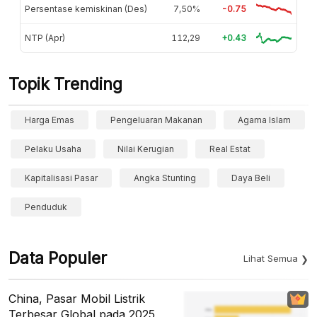
Persentase kemiskinan (Des)
7,50%
-0.75
NTP (Apr)
112,29
+0.43
Topik Trending
Harga Emas
Pengeluaran Makanan
Agama Islam
Pelaku Usaha
Nilai Kerugian
Real Estat
Kapitalisasi Pasar
Angka Stunting
Daya Beli
Penduduk
Data Populer
Lihat Semua
China, Pasar Mobil Listrik
Terbesar Global pada 2025