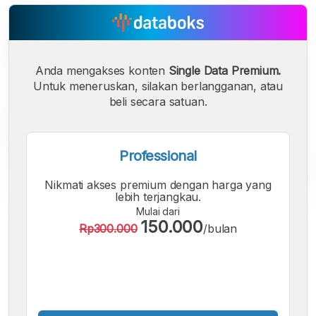
Anda mengakses konten
Single Data Premium.
Untuk meneruskan, silakan berlangganan, atau
beli secara satuan.
Professional
Nikmati akses premium dengan harga yang
lebih terjangkau.
Mulai dari
A
A
A
150.000
Rp300.000
/bulan
Font
Font
Font
Kecil
Sedang
Besar