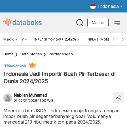
Indonesia
Masuk
Makro
17
2,42%
0,4
KAR USD/IDR
INFLASI YOY (APR)
INFLASI MOM (MAR)
Home
Data Stories
Perdagangan
PERDAGANGAN
Indonesia Jadi Importir Buah Pir Terbesar di
Dunia 2024/2025
Nabilah Muhamad
02/01/2026 11:00 WIB
Menurut data USDA, Indonesia menjadi negara dengan
impor buah pir segar terbanyak global. Volumenya
mencapai 213 ribu metrik ton pada 2024/2025.